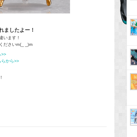
されましたよー！
違います！
さいm(_ _)m
>>
ちらから>>
！