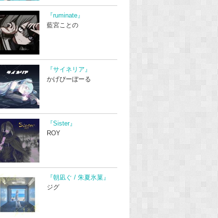
『ruminate』
藍宮ことの
『サイネリア』
かげぴーぼーる
『Sister』
ROY
『朝凪ぐ / 朱夏氷菓』
ジグ