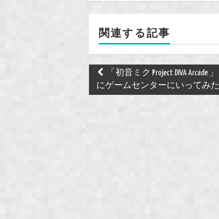
b
o
関連する記事
o
k
Post
「初音ミク Project DIVA Arcade
navigation
にゲームセンターにいってみ