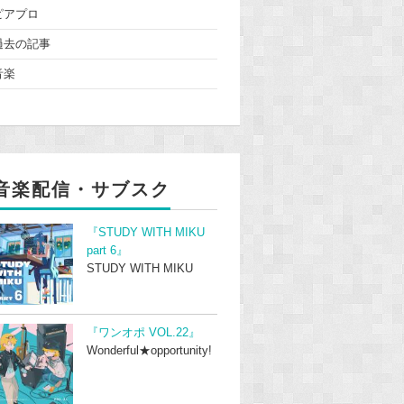
ピアプロ
過去の記事
音楽
音楽配信・サブスク
『STUDY WITH MIKU
part 6』
STUDY WITH MIKU
『ワンオポ VOL.22』
Wonderful★opportunity!