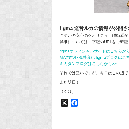
figma 巡音ルカの情報が公開
さすがの安心のクオリティ！躍動感が
詳細については、下記のURLをご確認くだ
figmaオフィシャルサイトはこちらから
MAX渡辺×浅井真紀 figmaブログはこ
ミカタンブログはこちらから>>
それでは短いですが、今日はこの辺で
また明日！
（くけ）
X
F
a
c
e