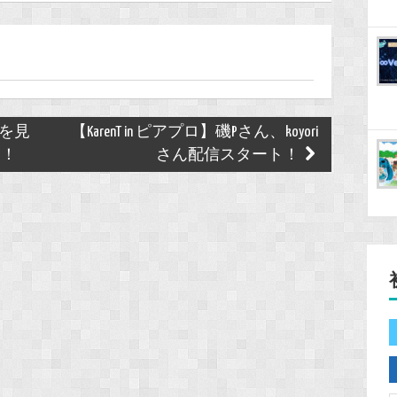
 」を見
【KarenT in ピアプロ】磯Pさん、koyori
た！
さん配信スタート！