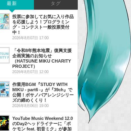
最新
タグ
投票に参加してお気に入り作品
を応援しよう！プログラミン
グ・コンテスト一般投票受付
中！
2026年8月07日 17:00
「令和8年熊本地震」復興支援
企画実施のお知らせ
（HATSUNE MIKU CHARITY
PROJECT）
2026年8月07日 12:00
作業用BGM『STUDY WITH
MIKU - part6 -』が『39ch』で
公開！ボサノバアレンジシリー
ズの締めくくり！
2026年8月06日 19:00
YouTube Music Weekend 12.0
のDay2ヘッドライナーに「ポ
ケモン feat. 初音ミク」が参加