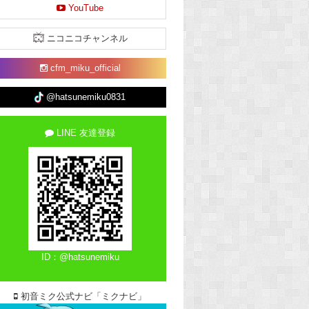
YouTube
ニコニコチャンネル
cfm_miku_official
@hatsunemiku0831
LINE 友達登録
ID：@hatsunemiku
初音ミク公式ナビ「ミクナビ」