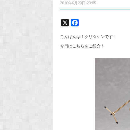
2010年6月29日 20:05
X
F
a
こんばんは！クリ☆ケンです！
c
e
今日はこちらをご紹介！
b
o
o
k