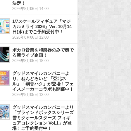
決定！
2026年8月06日 14:00
1/7スケールフィギュア「マジ
カルミライ 2026」Ver. 10月14
日(水)までご予約受付中！
2026年8月06日 12:00
ボカロ音楽を和楽器のみで奏で
る新ライブ企画！
2026年8月05日 18:00
グッドスマイルカンパニーよ
り、ねんどろいど 「亞北ネ
ル」「弱音ハク」が登場！フェ
イスメーカーコラボも開催中！
2026年8月05日 12:00
グッドスマイルカンパニーより
「ブラインドボックスシリーズ
雪ミクオールスターズ フィギ
ュアコレクション Vol.1」が登
場！ご予約受付中！