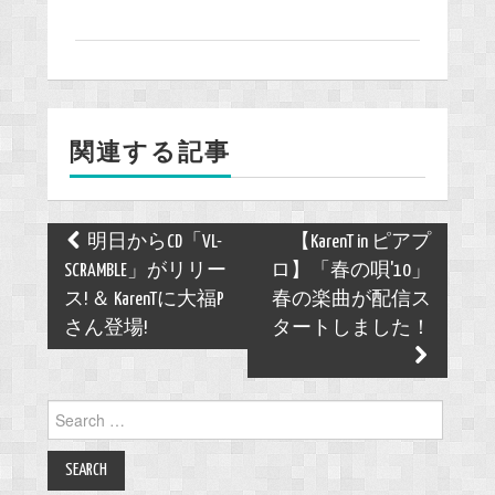
a
c
e
b
o
関連する記事
o
k
Post
明日からCD「VL-
【KarenT in ピアプ
navigation
SCRAMBLE」がリリー
ロ】「春の唄'10」
ス! ＆ KarenTに大福P
春の楽曲が配信ス
さん登場!
タートしました！
Search
for: