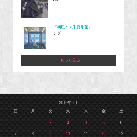
『朝凪ぐ / 朱夏氷菓』
ジグ
...もっと見る
2010年3月
日
月
火
水
木
金
土
1
2
3
4
5
6
7
8
9
10
11
12
13