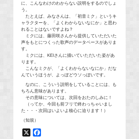
に、こんなわけのわからない説明をするのでしょ
う。
たとえば、みなさんは、「初音ミク」というキ
ャラクターを、「よくわからないなにか」と思わ
れることはないですよね？
ミクには、藤田咲さんから提供していただいた
声をもとにつくった歌声のデータベースがありま
す。
ミクには、KEIさんに描いていただいた姿があ
ります。
こんなミクが、「よくわからないなにか」だな
んていうほうが、よっぽどウソっぽいです。
なのに、こういう説明をしていることには、も
ちろん意味があります。
その意味については、次回をおたのしみに！
（ってか、今回も前フリで終わっちゃいまし
た・・・次回はいよいよ核心に迫ります！）
（知規）
X
F