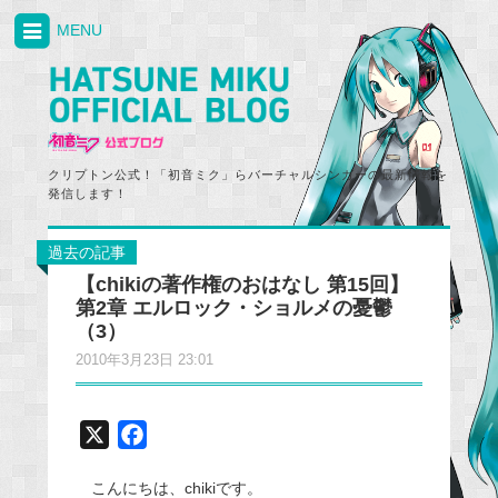
MENU
クリプトン公式！「初音ミク」らバーチャルシンガーの最新情報を
発信します！
過去の記事
【chikiの著作権のおはなし 第15回】
第2章 エルロック・ショルメの憂鬱
（3）
2010年3月23日 23:01
X
F
a
こんにちは、chikiです。
c