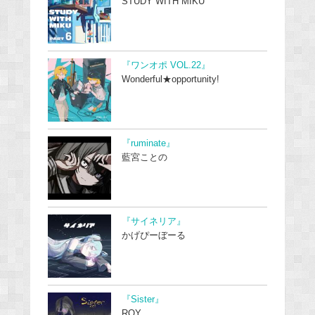
STUDY WITH MIKU
『ワンオポ VOL.22』
Wonderful★opportunity!
『ruminate』
藍宮ことの
『サイネリア』
かげぴーぼーる
『Sister』
ROY