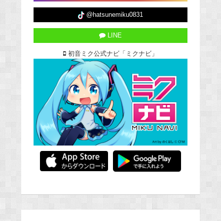
@hatsunemiku0831
LINE
初音ミク公式ナビ「ミクナビ」