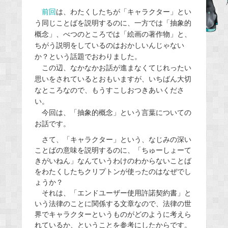
e
前回
は、わたくしたちが「キャラクター」とい
う同じことばを説明するのに、一方では「抽象的
b
概念」、べつのところでは「絵画の著作物」と、
o
ちがう説明をしているのはおかしいんじゃない
o
か？という話題でおわりました。
k
この辺、なかなかお話が進まなくてじれったい
思いをされているとおもいますが、いちばん大切
なところなので、もうすこしおつきあいくださ
い。
今回は、「抽象的概念」という言葉についての
お話です。
さて、「キャラクター」という、なじみの深い
ことばの意味を説明するのに、「ちゅーしょーて
きがいねん」なんていうわけのわからないことば
をわたくしたちクリプトンが使ったのはなぜでし
ょうか？
それは、「エンドユーザー使用許諾契約書」と
いう法律のことに関係する文章なので、法律の世
界でキャラクターというものがどのように考えら
れているか、ということを参考にしたからです。