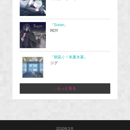
『Sister』
ROY
『朝凪ぐ / 朱夏氷菓』
ジグ
...もっと見る
2010年3月