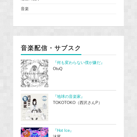
音楽
音楽配信・サブスク
『何も変わらない僕が嫌だ』
OtuQ
『地球の音楽家』
TOKOTOKO（西沢さんP）
『Hot Ice』
沫尾