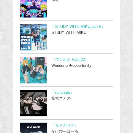
『STUDY WITH MIKU part 6』
STUDY WITH MIKU
『ワンオポ VOL.22』
Wonderful★opportunity!
『ruminate』
藍宮ことの
『サイネリア』
かげぴーぼーる