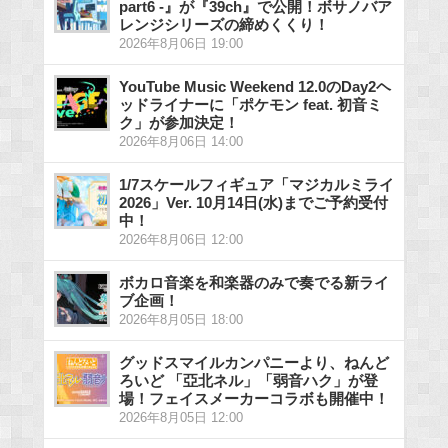
part6 -』が『39ch』で公開！ボサノバア
レンジシリーズの締めくくり！
2026年8月06日 19:00
YouTube Music Weekend 12.0のDay2ヘ
ッドライナーに「ポケモン feat. 初音ミ
ク」が参加決定！
2026年8月06日 14:00
1/7スケールフィギュア「マジカルミライ
2026」Ver. 10月14日(水)までご予約受付
中！
2026年8月06日 12:00
ボカロ音楽を和楽器のみで奏でる新ライ
ブ企画！
2026年8月05日 18:00
グッドスマイルカンパニーより、ねんど
ろいど 「亞北ネル」「弱音ハク」が登
場！フェイスメーカーコラボも開催中！
2026年8月05日 12:00