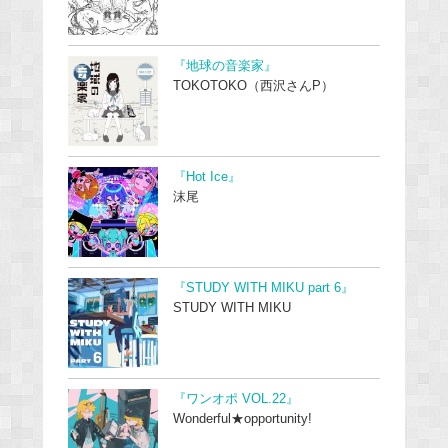
『地球の音楽家』
TOKOTOKO（西沢さんP）
『Hot Ice』
沫尾
『STUDY WITH MIKU part 6』
STUDY WITH MIKU
『ワンオポ VOL.22』
Wonderful★opportunity!