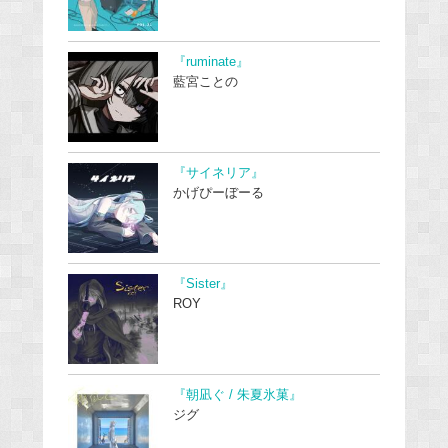
『ruminate』
藍宮ことの
『サイネリア』
かげぴーぼーる
『Sister』
ROY
『朝凪ぐ / 朱夏氷菓』
ジグ