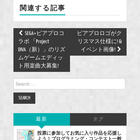
関連する記事
o
k
Post
SEGA×ピアプロコ
ピアプロロゴがク
navigation
ラボ 「Project
リスマス仕様に! &
DIVA（新）」のリズ
イベント画像!
ムゲームエディッ
ト用楽曲大募集!
Search
for:
最新
タグ
投票に参加してお気に入り作品を応援し
よう！プログラミング・コンテスト一般