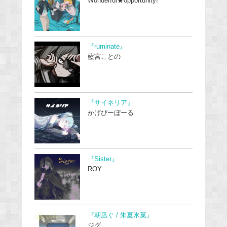
Wonderful★opportunity!
『ruminate』
藍宮ことの
『サイネリア』
かげぴーぼーる
『Sister』
ROY
『朝凪ぐ / 朱夏氷菓』
ジグ