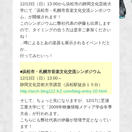
b
12/13日（日）13:00から浜松市の静岡文化芸術大
o
学にて「浜松市・札幌市音楽文化交流シンポジウ
o
ム」が開催されます！
このシンポジウムに弊社代表の伊藤も出席します
k
ので、タイミングの合う方は是非ご参加ください
ね！
...噂によるとあの楽器も展示されるイベントだと
か...
行ってみたいっ！
■浜松市・札幌市音楽文化交流シンポジウム
12/13日（日）13:00～
静岡文化芸術大学講堂（浜松駅徒歩１５分）
http://acch.blog112.fc2.com/blog-entry-10.html
そして、ちょっと先になりますが、12/17に芝浦
工業大学にて「2009年映像情報メディア学会冬季
大会」が行われます。
こちらにも弊社代表の伊藤が登壇予定となってい
ます！