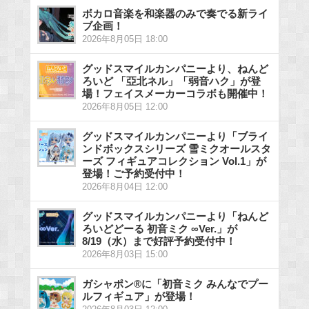
ボカロ音楽を和楽器のみで奏でる新ライ
ブ企画！
2026年8月05日 18:00
グッドスマイルカンパニーより、ねんど
ろいど 「亞北ネル」「弱音ハク」が登
場！フェイスメーカーコラボも開催中！
2026年8月05日 12:00
グッドスマイルカンパニーより「ブライ
ンドボックスシリーズ 雪ミクオールスタ
ーズ フィギュアコレクション Vol.1」が
登場！ご予約受付中！
2026年8月04日 12:00
グッドスマイルカンパニーより「ねんど
ろいどどーる 初音ミク ∞Ver.」が
8/19（水）まで好評予約受付中！
2026年8月03日 15:00
ガシャポン®に「初音ミク みんなでプー
ルフィギュア」が登場！