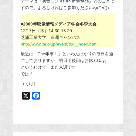
テーマは『初音ミク as an Interface』とのことで
すので、よろしければご参加くださいね(*´∀`)♪
■2009年映像情報メディア学会冬季大会
12/17日（木）14:30-15:20
芝浦工業大学 豊洲キャンパス
http://www.ite.or.jp/event/toki_index.html
最近は「The年末！」といわんばかりの毎日を過
ごしておりますが、明日明後日はお休みDay。
というわけで、また来週です！
では！
（くけ）
X
F
a
c
e
b
o