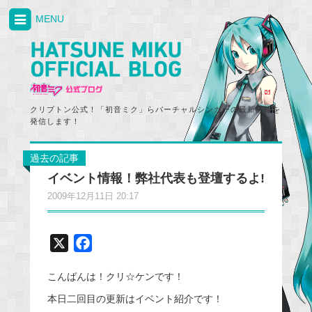
MENU
クリプトン公式！「初音ミク」らバーチャルシンガーの最新情報を
発信します！
過去の記事
イベント情報！弊社代表も登壇するよ!
2009年12月11日 20:17
X
F
a
こんばんは！クリ☆ケンです！
c
e
本日二回目の更新はイベント紹介です！