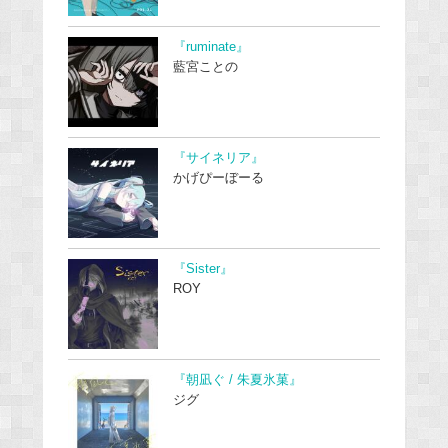
『ruminate』
藍宮ことの
『サイネリア』
かげぴーぼーる
『Sister』
ROY
『朝凪ぐ / 朱夏氷菓』
ジグ