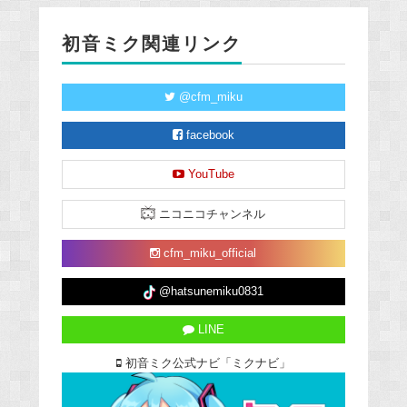
初音ミク関連リンク
@cfm_miku
facebook
YouTube
ニコニコチャンネル
cfm_miku_official
@hatsunemiku0831
LINE
初音ミク公式ナビ「ミクナビ」