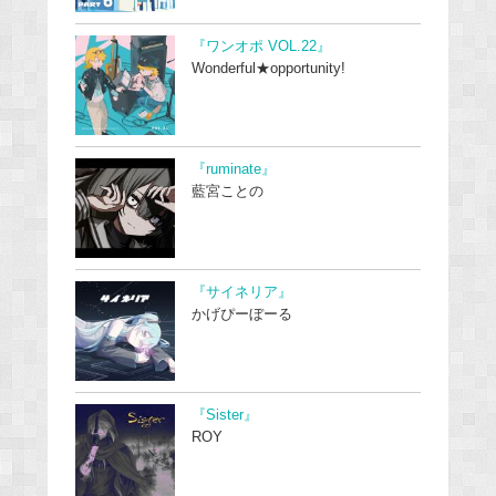
『ワンオポ VOL.22』
Wonderful★opportunity!
『ruminate』
藍宮ことの
『サイネリア』
かげぴーぼーる
『Sister』
ROY