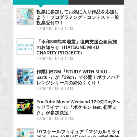
投票に参加してお気に入り作品を応援し
よう！プログラミング・コンテスト一般
投票受付中！
2026年8月07日 17:00
「令和8年熊本地震」復興支援企画実施
のお知らせ（HATSUNE MIKU
CHARITY PROJECT）
2026年8月07日 12:00
作業用BGM『STUDY WITH MIKU -
part6 -』が『39ch』で公開！ボサノバア
レンジシリーズの締めくくり！
2026年8月06日 19:00
YouTube Music Weekend 12.0のDay2ヘ
ッドライナーに「ポケモン feat. 初音ミ
ク」が参加決定！
2026年8月06日 14:00
1/7スケールフィギュア「マジカルミライ