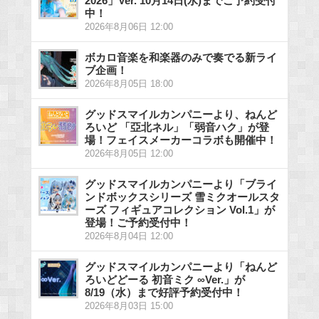
2026」Ver. 10月14日(水)までご予約受付
中！
2026年8月06日 12:00
ボカロ音楽を和楽器のみで奏でる新ライ
ブ企画！
2026年8月05日 18:00
グッドスマイルカンパニーより、ねんど
ろいど 「亞北ネル」「弱音ハク」が登
場！フェイスメーカーコラボも開催中！
2026年8月05日 12:00
グッドスマイルカンパニーより「ブライ
ンドボックスシリーズ 雪ミクオールスタ
ーズ フィギュアコレクション Vol.1」が
登場！ご予約受付中！
2026年8月04日 12:00
グッドスマイルカンパニーより「ねんど
ろいどどーる 初音ミク ∞Ver.」が
8/19（水）まで好評予約受付中！
2026年8月03日 15:00