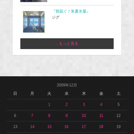
『朝凪ぐ / 朱夏氷菓』
ジグ
...もっと見る
2009年12月
日
月
火
水
木
金
土
1
2
3
4
5
6
7
8
9
10
11
12
13
14
15
16
17
18
19