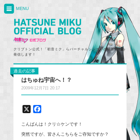
MENU
クリプトン公式！「初音ミク」らバーチャルシンガーの最新情報を
発信します！
過去の記事
はちゅね宇宙へ！？
2009年12月7日 20:17
X
F
a
こんばんは！クリ☆ケンです！
c
e
突然ですが、皆さんこちらをご存知ですか？