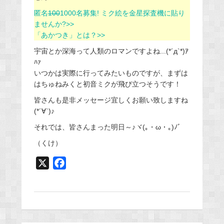
匿名
100
1000名募集! ミク絵を金星探査機に貼り
ませんか?>>
「あかつき」とは？>>
宇宙とか深海って人類のロマンですよね...(*´д`*)ｱ
ﾊｧ
いつかは実際に行ってみたいものですが、まずは
はちゅねみくと初音ミクが飛び立つそうです！
皆さんも是非メッセージ宜しくお願い致しますね
(*´∀`)♪
それでは、皆さんまった明日～♪ヾ(｡・ω・｡)ﾉﾞ
（くけ）
X
F
a
c
e
b