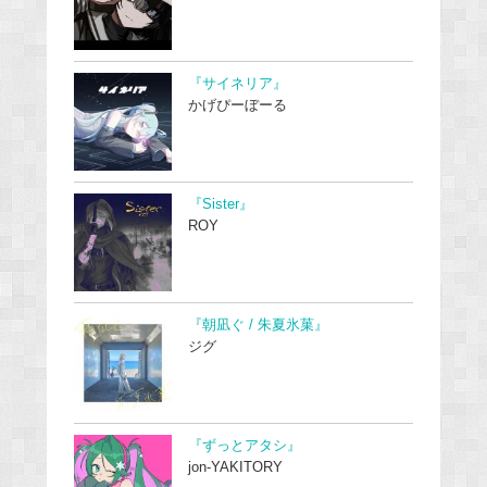
『サイネリア』
かげぴーぼーる
『Sister』
ROY
『朝凪ぐ / 朱夏氷菓』
ジグ
『ずっとアタシ』
jon-YAKITORY