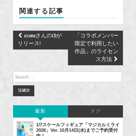
o
関連する記事
o
k
Post
azumaさんのCDが
「コラボメンバー
navigation
リリース!
限定で利用したい
作品」のライセン
ス方法
Search
for:
最新
タグ
1/7スケールフィギュア「マジカルミライ
2026」Ver. 10月14日(水)までご予約受付
中！