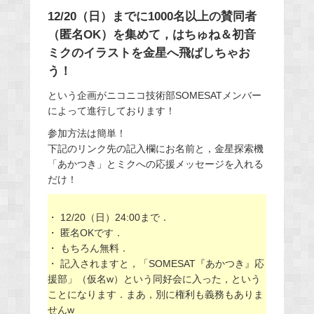
12/20（日）までに1000名以上の賛同者
（匿名OK）を集めて，はちゅね＆初音
ミクのイラストを金星へ飛ばしちゃお
う！
という企画がニコニコ技術部SOMESATメンバー
によって進行しております！
参加方法は簡単！
下記のリンク先の記入欄にお名前と，金星探索機
「あかつき」とミクへの応援メッセージを入れる
だけ！
・ 12/20（日）24:00まで．
・ 匿名OKです．
・ もちろん無料．
・ 記入されますと，「SOMESAT『あかつき』応
援部」（仮名w）という同好会に入った，という
ことになります．まあ，別に権利も義務もありま
せんw