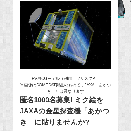
b
o
o
k
PV用CGモデル（制作：フリスクP）
※画像はSOMESAT衛星のもので，JAXA「あかつ
き」とは異なります
匿名1000名募集! ミク絵を
JAXAの金星探査機「あかつ
き」に貼りませんか?