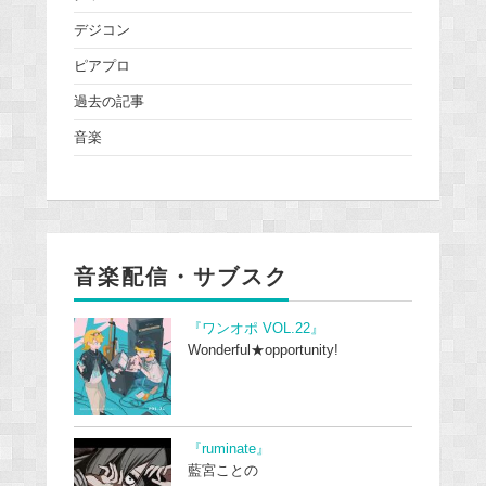
デジコン
ピアプロ
過去の記事
音楽
音楽配信・サブスク
『ワンオポ VOL.22』
Wonderful★opportunity!
『ruminate』
藍宮ことの