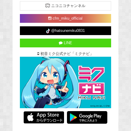
ニコニコチャンネル
cfm_miku_official
@hatsunemiku0831
LINE
初音ミク公式ナビ「ミクナビ」