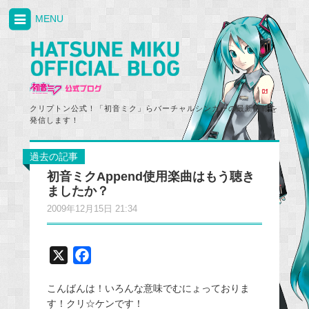
MENU
クリプトン公式！「初音ミク」らバーチャルシンガーの最新情報を
発信します！
過去の記事
初音ミクAppend使用楽曲はもう聴き
ましたか？
2009年12月15日 21:34
X
F
a
こんばんは！いろんな意味でむにょっておりま
c
す！クリ☆ケンです！
e