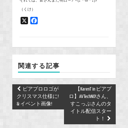
それでは、皆さんまた明日～♪ヾ(｡・ω・｡)ﾉﾞ
（くけ）
X
F
a
c
e
b
o
関連する記事
o
k
Post
ピアプロロゴが
【KarenT in ピアプ
navigation
クリスマス仕様に!
ロ】AVTechNO!さん、
& イベント画像!
すこっぷさんのタ
イトル配信スター
ト！