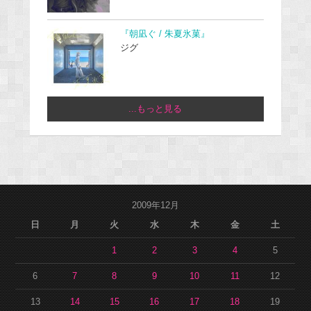
『朝凪ぐ / 朱夏氷菓』
ジグ
...もっと見る
2009年12月
日
月
火
水
木
金
土
1
2
3
4
5
6
7
8
9
10
11
12
13
14
15
16
17
18
19