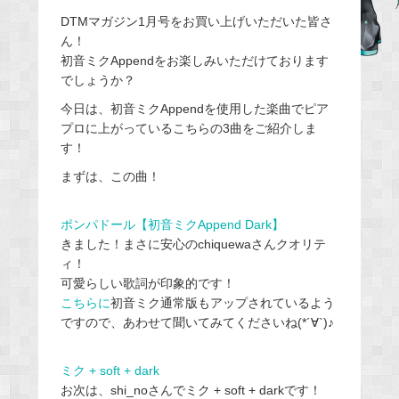
DTMマガジン1月号をお買い上げいただいた皆さ
b
ん！
o
初音ミクAppendをお楽しみいただけております
o
でしょうか？
k
今日は、初音ミクAppendを使用した楽曲でピア
プロに上がっているこちらの3曲をご紹介しま
す！
まずは、この曲！
ポンパドール【初音ミクAppend Dark】
きました！まさに安心のchiquewaさんクオリテ
ィ！
可愛らしい歌詞が印象的です！
こちらに
初音ミク通常版もアップされているよう
ですので、あわせて聞いてみてくださいね(*´∀`)♪
ミク + soft + dark
お次は、shi_noさんでミク + soft + darkです！