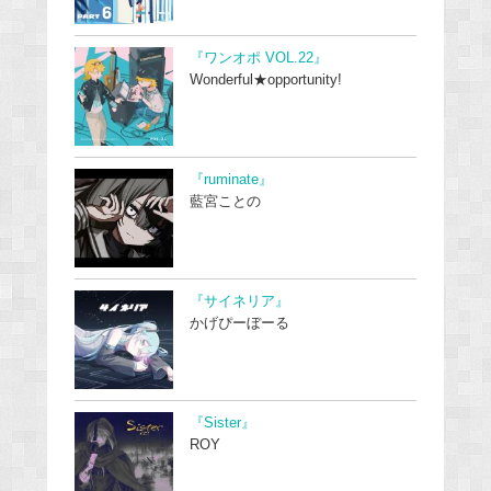
『ワンオポ VOL.22』
Wonderful★opportunity!
『ruminate』
藍宮ことの
『サイネリア』
かげぴーぼーる
『Sister』
ROY