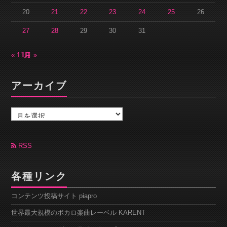
20
21
22
23
24
25
26
27
28
29
30
31
« 11月
1月 »
アーカイブ
ア
ー
カ
イ
ブ
RSS
各種リンク
コンテンツ投稿サイト piapro
世界最大規模のボカロ楽曲レーベル KARENT