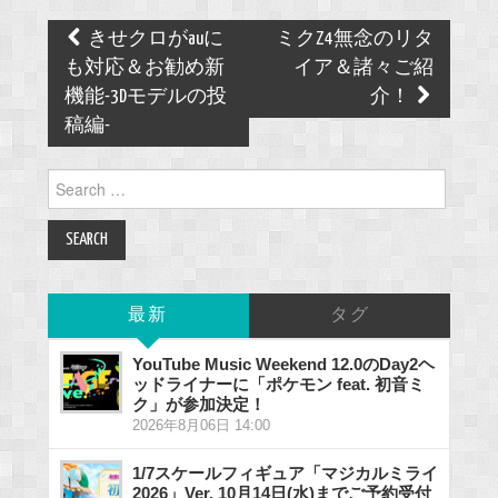
Post
きせクロがauに
ミクZ4無念のリタ
navigation
も対応＆お勧め新
イア＆諸々ご紹
機能-3Dモデルの投
介！
稿編-
Search
for:
最新
タグ
YouTube Music Weekend 12.0のDay2ヘ
ッドライナーに「ポケモン feat. 初音ミ
ク」が参加決定！
2026年8月06日 14:00
1/7スケールフィギュア「マジカルミライ
2026」Ver. 10月14日(水)までご予約受付