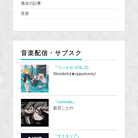
過去の記事
音楽
音楽配信・サブスク
『ワンオポ VOL.22』
Wonderful★opportunity!
『ruminate』
藍宮ことの
『サイネリア』