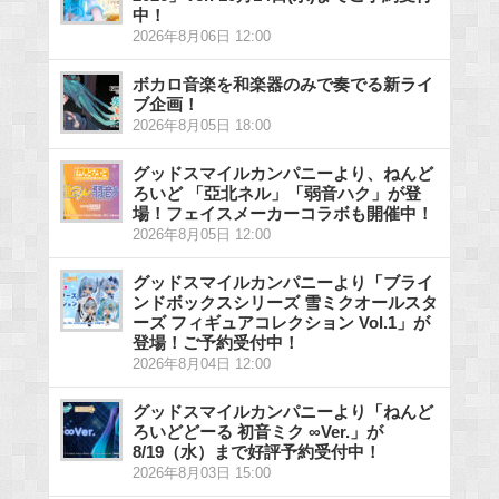
中！
2026年8月06日 12:00
ボカロ音楽を和楽器のみで奏でる新ライ
ブ企画！
2026年8月05日 18:00
グッドスマイルカンパニーより、ねんど
ろいど 「亞北ネル」「弱音ハク」が登
場！フェイスメーカーコラボも開催中！
2026年8月05日 12:00
グッドスマイルカンパニーより「ブライ
ンドボックスシリーズ 雪ミクオールスタ
ーズ フィギュアコレクション Vol.1」が
登場！ご予約受付中！
2026年8月04日 12:00
グッドスマイルカンパニーより「ねんど
ろいどどーる 初音ミク ∞Ver.」が
8/19（水）まで好評予約受付中！
2026年8月03日 15:00