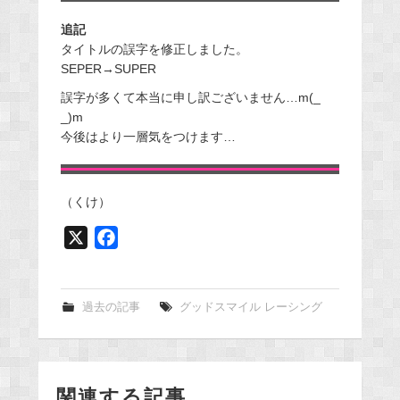
追記
タイトルの誤字を修正しました。
SEPER→SUPER
誤字が多くて本当に申し訳ございません…m(_
_)m
今後はより一層気をつけます…
（くけ）
X
F
a
c
e
過去の記事
グッドスマイル レーシング
b
o
o
関連する記事
k