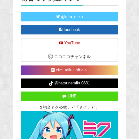
@cfm_miku
facebook
YouTube
ニコニコチャンネル
cfm_miku_official
@hatsunemiku0831
LINE
初音ミク公式ナビ「ミクナビ」