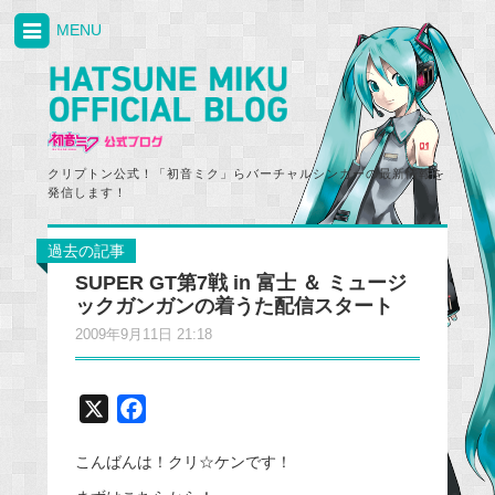
MENU
クリプトン公式！「初音ミク」らバーチャルシンガーの最新情報を
発信します！
過去の記事
SUPER GT第7戦 in 富士 ＆ ミュージ
ックガンガンの着うた配信スタート
2009年9月11日 21:18
X
F
a
こんばんは！クリ☆ケンです！
c
e