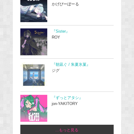
かげぴーぼーる
『Sister』
ROY
『朝凪ぐ / 朱夏氷菓』
ジグ
『ずっとアタシ』
jon-YAKITORY
...もっと見る