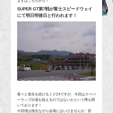
まずはこちらから！
b
SUPER GT第7戦が富士スピードウェイ
o
にて明日明後日と行われます！
o
k
着々と進化を続けるミクZ4ですが、今回はスーパ
ーラップ出場も狙えるのではないかという噂も聞
いております！
今回僕は残念ながら会場にはいけませんが、皆