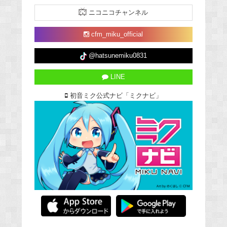
ニコニコチャンネル
cfm_miku_official
@hatsunemiku0831
LINE
初音ミク公式ナビ「ミクナビ」