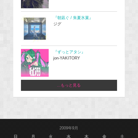
『朝凪ぐ / 朱夏氷菓』
ジグ
『ずっとアタシ』
jon-YAKITORY
...もっと見る
2009年9月
日
月
火
水
木
金
土