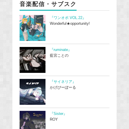
音楽配信・サブスク
『ワンオポ VOL.22』
Wonderful★opportunity!
『ruminate』
藍宮ことの
『サイネリア』
かげぴーぼーる
『Sister』
ROY