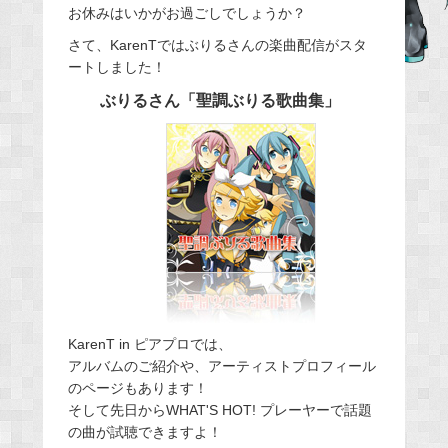
お休みはいかがお過ごしでしょうか？
e
さて、KarenTではぶりるさんの楽曲配信がスタ
b
ートしました！
o
o
ぶりるさん「聖調ぶりる歌曲集」
k
KarenT in ピアプロでは、
アルバムのご紹介や、アーティストプロフィール
のページもあります！
そして先日からWHAT'S HOT! プレーヤーで話題
の曲が試聴できますよ！