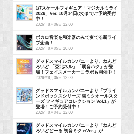
1/7スケールフィギュア「マジカルミライ
2026」Ver. 10月14日(水)までご予約受付
中！
2026年8月06日 12:00
ボカロ音楽を和楽器のみで奏でる新ライ
ブ企画！
2026年8月05日 18:00
グッドスマイルカンパニーより、ねんど
ろいど 「亞北ネル」「弱音ハク」が登
場！フェイスメーカーコラボも開催中！
2026年8月05日 12:00
グッドスマイルカンパニーより「ブライ
ンドボックスシリーズ 雪ミクオールスタ
ーズ フィギュアコレクション Vol.1」が
登場！ご予約受付中！
2026年8月04日 12:00
グッドスマイルカンパニーより「ねんど
ろいどどーる 初音ミク ∞Ver.」が