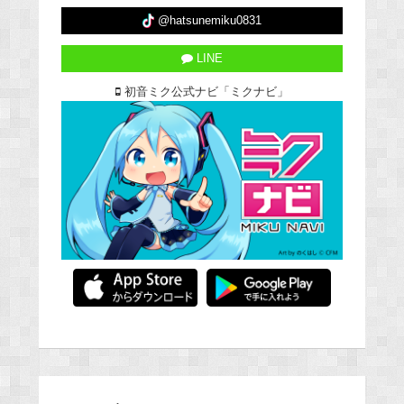
@hatsunemiku0831
LINE
初音ミク公式ナビ「ミクナビ」