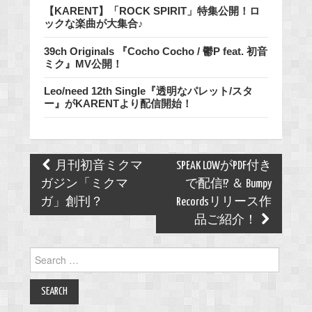
【KARENT】「ROCK SPIRIT」特集公開！ロ
ックな楽曲が大集合♪
39ch Originals 『Cocho Cocho / 鬱P feat. 初音
ミク』MV公開！
Leo/need 12th Single『透明なパレット/スタ
ー』がKARENTより配信開始！
Post
月刊初音ミクマ
SPEAK LOWがPDF付き
navigation
ガジン「ミクマ
で配信!? ＆ Bumpy
ガ」創刊？
Recordsリリース作
品ご紹介！
Search
for: