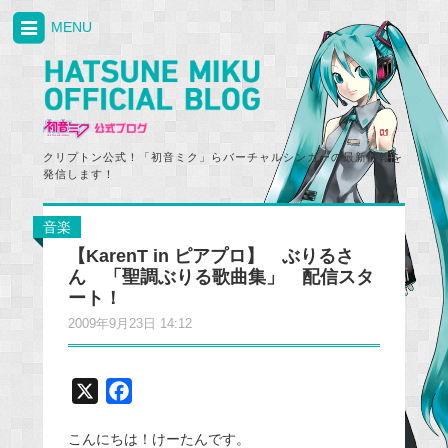
MENU
クリプトン公式！「初音ミク」らバーチャルシンガーの最新情報を
発信します！
音楽
【KarenT in ピアプロ】 ぶりるさ
ん 「聖調ぶりる歌曲集」 配信スタ
ート！
2009年9月23日 14:12
X
F
a
こんにちは！けーたんです。
c