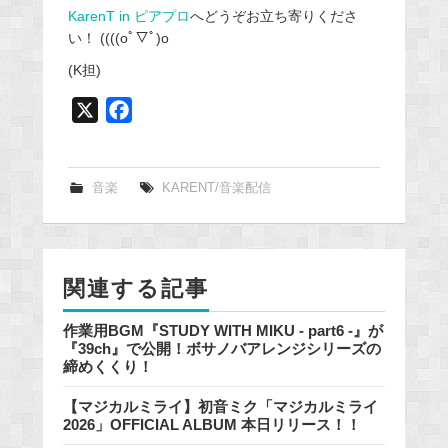
KarenT in ピアプロ
へどうぞお立ち寄りくださ
い！ ((((oﾟ▽ﾟ)o
(K担)
X
F
a
c
e
音楽
KARENT/音楽配信
b
o
o
関連する記事
k
作業用BGM『STUDY WITH MIKU - part6 -』が
『39ch』で公開！ボサノバアレンジシリーズの
締めくくり！
【マジカルミライ】初音ミク「マジカルミライ
2026」OFFICIAL ALBUM 本日リリース！！