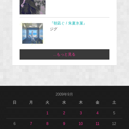
『朝凪ぐ / 朱夏氷菓』
ジグ
...もっと見る
2009年9月
日
月
火
水
木
金
土
1
2
3
4
5
6
7
8
9
10
11
12