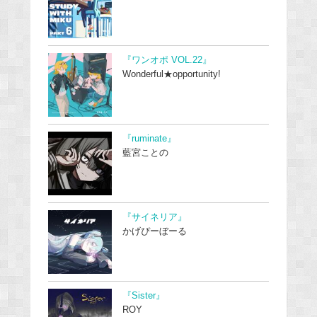
『ワンオポ VOL.22』
Wonderful★opportunity!
『ruminate』
藍宮ことの
『サイネリア』
かげぴーぼーる
『Sister』
ROY