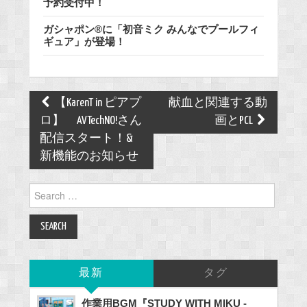
予約受付中！
ガシャポン®に「初音ミク みんなでプールフィ
ギュア」が登場！
Post
【KarenT in ピアプ
献血と関連する動
navigation
ロ】 AVTechNO!さん
画とPCL
配信スタート！&
新機能のお知らせ
Search
for:
最新
タグ
作業用BGM『STUDY WITH MIKU -