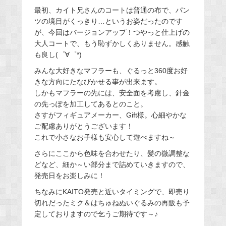
最初、カイト兄さんのコートは普通の布で、パン
ツの境目がくっきり…というお姿だったのです
が、今回はバージョンアップ！つやっと仕上げの
大人コートで、もう恥ずかしくありません。感触
も良し(゜∀゜*)
みんな大好きなマフラーも、ぐるっと360度お好
きな方向にたなびかせる事が出来ます。
しかもマフラーの先には、安全面を考慮し、針金
の先っぽを加工してあるとのこと。
さすがフィギュアメーカー、Gift様。心細やかな
ご配慮ありがとうございます！
これで小さなお子様も安心して遊べますね～
さらにここから色味を合わせたり、髪の微調整な
どなど、細か～い部分まで詰めていきますので、
発売日をお楽しみに！
ちなみにKAITO発売と近いタイミングで、即売り
切れだったミク＆はちゅねぬいぐるみの再販も予
定しておりますので乞うご期待です～♪