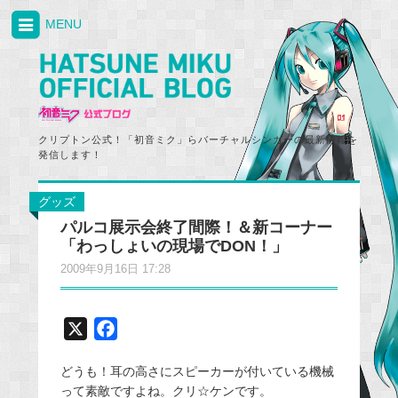
MENU
クリプトン公式！「初音ミク」らバーチャルシンガーの最新情報を
発信します！
グッズ
パルコ展示会終了間際！＆新コーナー
「わっしょいの現場でDON！」
2009年9月16日 17:28
X
F
a
どうも！耳の高さにスピーカーが付いている機械
c
って素敵ですよね。クリ☆ケンです。
e