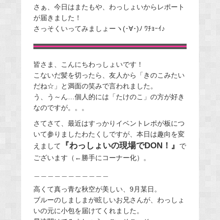
さぁ、今日はまたもや、わっしょいからレポート
が届きました！
さっそくいってみましょーヽ(･∀･)ﾉ ﾜﾁｮｰｲ♪
皆さま、こんにちわっしょいです！
こないだ髪を切ったら、友人から「きのこみたい
だね☆」と満面の笑みで言われました。
う、う～ん…個人的には「たけのこ」の方が好き
なのですが。。。
さてさて、最近はすっかりイベントレポが板につ
いて参りましたわたくしですが、本日は趣向を変
『わっしょいの現場でDON！』
えまして
で
ございます（←勝手にコーナー化）。
＿＿＿＿＿＿＿＿＿＿＿
高くて真っ青な秋空が美しい、9月某日。
ブルーのしましまが眩しいお兄さんが、わっしょ
いの元に小包を届けてくれました。