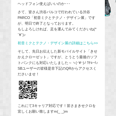
ヘッドフォン使えばいいのか･･･
b
さて、皆さん渋谷パルコで行われている渋谷
o
PARCO「初音ミクとテクノ・デザイン展」です
o
が、明日で終了となっております。
k
もしよろしければ、足を運んでみてくださいね(*
´∀`)♪
初音ミクとテクノ・デザイン展の詳細はこちら>>
そして、先日お伝えした新モバイルサイト「きせ
かえクローゼット」ですが、とうとう最後のソフ
トバンクにも対応いたしました～ヽ(･∀･)ﾉ ﾜﾁｮｰｲ♪
SBユーザーの皆様是非下記のQRからアクセスく
ださいませ！
これにて3キャリア対応です！皆さまきせクロを
宜しくお願い致しますm(_ _)m