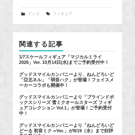
c
e
グッズ
フィギュア
b
o
o
関連する記事
k
1/7スケールフィギュア「マジカルミライ
2026」Ver. 10月14日(水)までご予約受付中！
グッドスマイルカンパニーより、ねんどろいど
「亞北ネル」「弱音ハク」が登場！フェイスメ
ーカーコラボも開催中！
グッドスマイルカンパニーより「ブラインドボ
ックスシリーズ 雪ミクオールスターズ フィギ
ュアコレクション Vol.1」が登場！ご予約受付
中！
グッドスマイルカンパニーより「ねんどろいど
どーる 初音ミク ∞Ver.」が8/19（水）まで好評