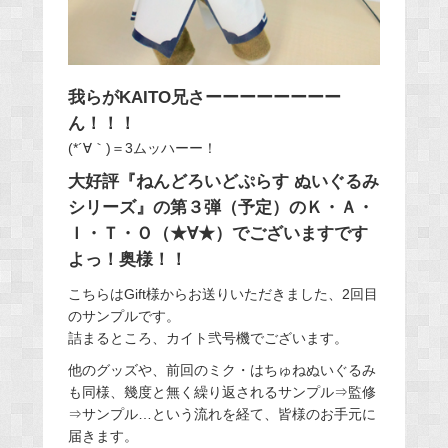
我らがKAITO兄さーーーーーーーー
ん！！！
(*´∀｀)＝3ムッハーー！
大好評『ねんどろいどぷらす ぬいぐるみ
シリーズ』の第３弾（予定）のＫ・Ａ・
Ｉ・Ｔ・Ｏ（★∀★）でございますです
よっ！奥様！！
こちらはGift様からお送りいただきました、2回目
のサンプルです。
詰まるところ、カイト弐号機でございます。
他のグッズや、前回のミク・はちゅねぬいぐるみ
も同様、幾度と無く繰り返されるサンプル⇒監修
⇒サンプル…という流れを経て、皆様のお手元に
届きます。