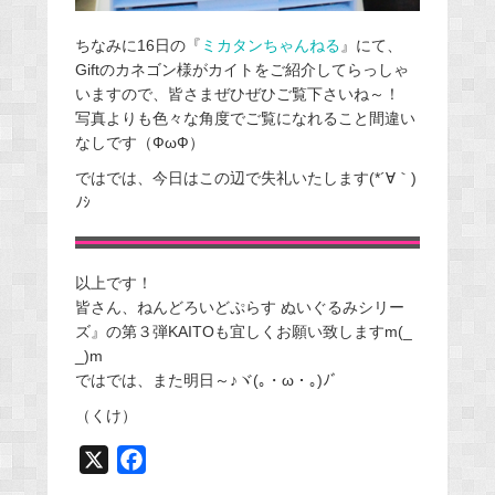
ちなみに16日の『
ミカタンちゃんねる
』にて、
Giftのカネゴン様がカイトをご紹介してらっしゃ
いますので、皆さまぜひぜひご覧下さいね～！
写真よりも色々な角度でご覧になれること間違い
なしです（ФωФ）
ではでは、今日はこの辺で失礼いたします(*´∀｀)
ﾉｼ
以上です！
皆さん、ねんどろいどぷらす ぬいぐるみシリー
ズ』の第３弾KAITOも宜しくお願い致しますm(_
_)m
ではでは、また明日～♪ヾ(｡・ω・｡)ﾉﾞ
（くけ）
X
F
a