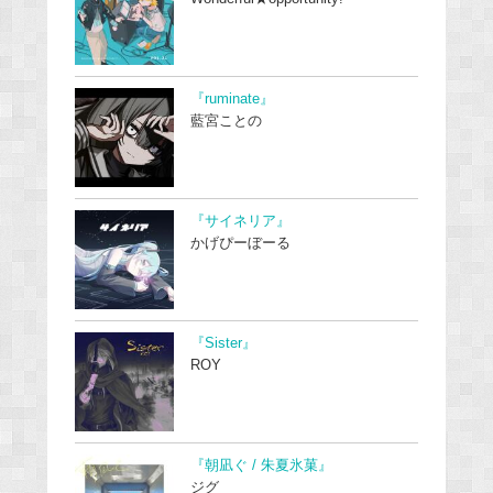
『ruminate』
藍宮ことの
『サイネリア』
かげぴーぼーる
『Sister』
ROY
『朝凪ぐ / 朱夏氷菓』
ジグ