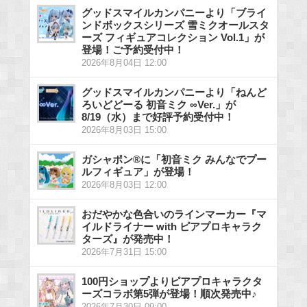
グッドスマイルカンパニーより「ブライ
ンドボックスシリーズ 雪ミクオールスタ
ーズ フィギュアコレクション Vol.1」が
登場！ご予約受付中！
2026年8月04日 12:00
グッドスマイルカンパニーより「ねんど
ろいどどーる 初音ミク ∞Ver.」が
8/19（水）まで好評予約受付中！
2026年8月03日 15:00
ガシャポン®に「初音ミク みんなでプー
ルフィギュア」が登場！
2026年8月03日 12:00
おだやかな色合いのラインマーカー『マ
イルドライナー with ピアプロキャラク
ターズ』が発売中！
2026年7月31日 15:00
100円ショップよりピアプロキャラクタ
ーズコラボ第5弾が登場！順次発売中♪
2026年7月30日 09:00