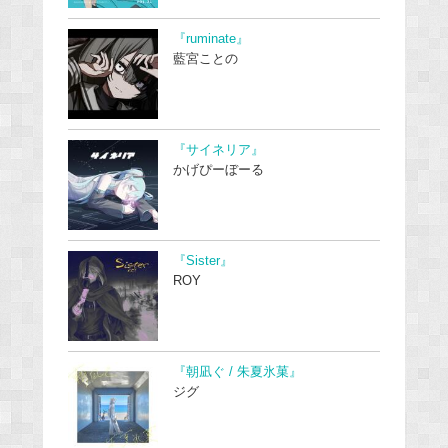
『ruminate』
藍宮ことの
『サイネリア』
かげぴーぼーる
『Sister』
ROY
『朝凪ぐ / 朱夏氷菓』
ジグ