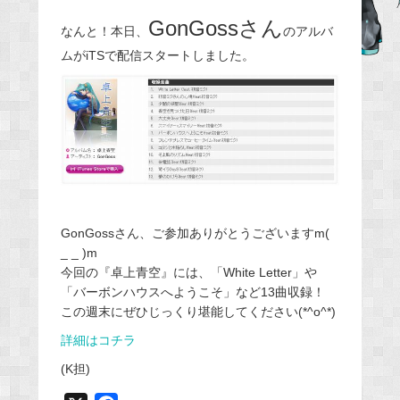
b
GonGossさん
なんと！本日、
のアルバ
o
ムがiTSで配信スタートしました。
o
k
GonGossさん、ご参加ありがとうございますm(
_ _ )m
今回の『卓上青空』には、「White Letter」や
「バーボンハウスへようこそ」など13曲収録！
この週末にぜひじっくり堪能してください(*^o^*)
詳細はコチラ
(K担)