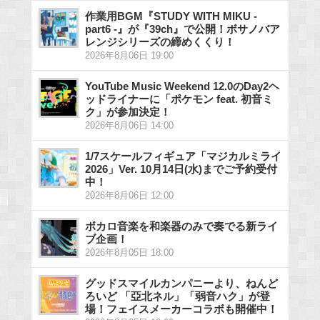
作業用BGM『STUDY WITH MIKU -
part6 -』が『39ch』で公開！ボサノバア
レンジシリーズの締めくくり！
2026年8月06日 19:00
YouTube Music Weekend 12.0のDay2ヘ
ッドライナーに「ポケモン feat. 初音ミ
ク」が参加決定！
2026年8月06日 14:00
1/7スケールフィギュア「マジカルミライ
2026」Ver. 10月14日(水)までご予約受付
中！
2026年8月06日 12:00
ボカロ音楽を和楽器のみで奏でる新ライ
ブ企画！
2026年8月05日 18:00
グッドスマイルカンパニーより、ねんど
ろいど 「亞北ネル」「弱音ハク」が登
場！フェイスメーカーコラボも開催中！