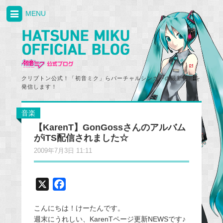
MENU
クリプトン公式！「初音ミク」らバーチャルシンガーの最新情報を
発信します！
音楽
【KarenT】GonGossさんのアルバム
がiTS配信されました☆
2009年7月3日 11:11
X
F
a
こんにちは！けーたんです。
c
週末にうれしい、KarenTページ更新NEWSです♪
e