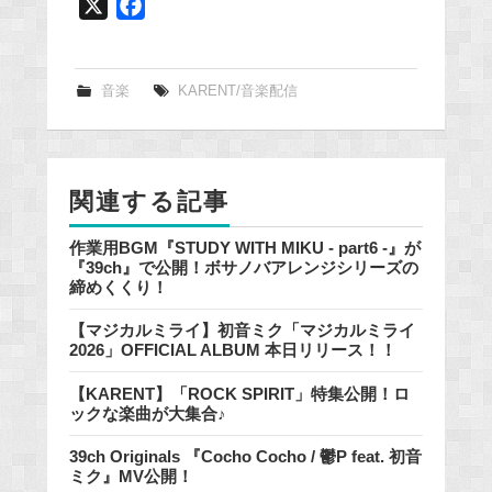
X
F
a
c
e
音楽
KARENT/音楽配信
b
o
o
関連する記事
k
作業用BGM『STUDY WITH MIKU - part6 -』が
『39ch』で公開！ボサノバアレンジシリーズの
締めくくり！
【マジカルミライ】初音ミク「マジカルミライ
2026」OFFICIAL ALBUM 本日リリース！！
【KARENT】「ROCK SPIRIT」特集公開！ロ
ックな楽曲が大集合♪
39ch Originals 『Cocho Cocho / 鬱P feat. 初音
ミク』MV公開！