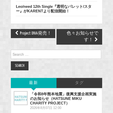
Leo/need 12th Single『透明なパレット/スタ
ー』がKARENTより配信開始！
Post
Project DIVA発売！
色々お知らせで
navigation
す！
Search
for:
最新
タグ
「令和8年熊本地震」復興支援企画実施
のお知らせ（HATSUNE MIKU
CHARITY PROJECT）
2026年8月07日 12:00