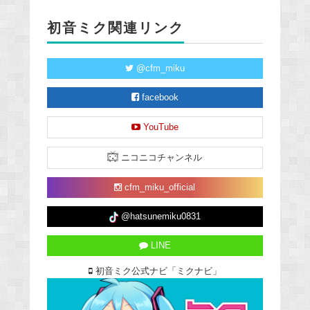
初音ミク関連リンク
@cfm_miku
facebook
YouTube
ニコニコチャンネル
cfm_miku_official
@hatsunemiku0831
LINE
初音ミク公式ナビ「ミクナビ」