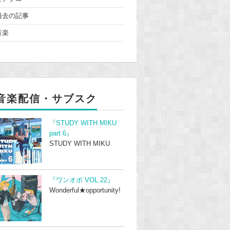
過去の記事
音楽
音楽配信・サブスク
『STUDY WITH MIKU
part 6』
STUDY WITH MIKU
『ワンオポ VOL.22』
Wonderful★opportunity!