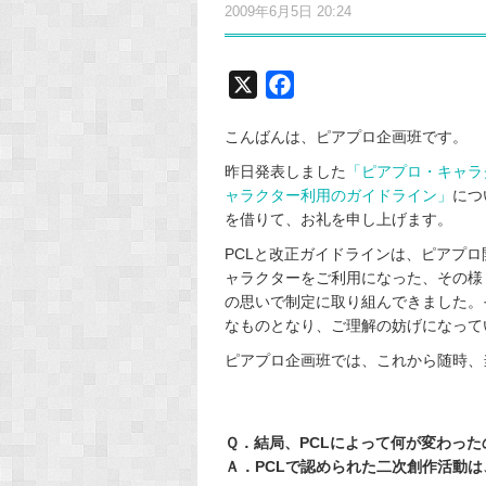
2009年6月5日 20:24
X
F
a
こんばんは、ピアプロ企画班です。
c
e
昨日発表しました
「ピアプロ・キャラ
ャラクター利用のガイドライン」
につ
b
を借りて、お礼を申し上げます。
o
o
PCLと改正ガイドラインは、ピアプ
ャラクターをご利用になった、その様
k
の思いで制定に取り組んできました。
なものとなり、ご理解の妨げになって
ピアプロ企画班では、これから随時、
Ｑ．結局、PCLによって何が変わった
Ａ．PCLで認められた二次創作活動