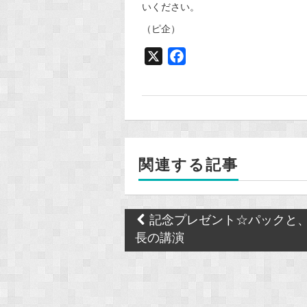
いください。
（ピ企）
X
F
a
c
e
b
o
関連する記事
o
k
Post
記念プレゼント☆パックと
navigation
長の講演