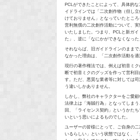
PCLができたことによって、具体的
イドラインでは「二次創作物（但し立
けておりません」となっていたところ
営利無償の二次創作活動について、実
いたしました。つまり、PCLと新ガ
た」、逆に「なにかができなくなった
それならば、旧ガイドラインのままで
なかった理由は、「二次創作活動を適
現行の著作権法では、例えば初音ミク
断で初音ミクのグッズを作って営利目
す。ただ、悪質な業者等に対しては司
う違いしかありません。
しかし、弊社のキャラクターをご愛顧
法律上は「海賊行為」となってしまう
回、「ライセンス契約」というかたち
いという思いによるものでした。
ユーザーの皆様にとって、ご自身の二
いるらしい」という状態ではなく、「