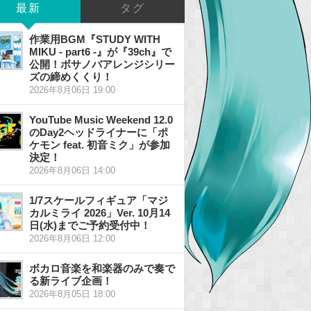
最新
タグ
作業用BGM『STUDY WITH
MIKU - part6 -』が『39ch』で
公開！ボサノバアレンジシリー
ズの締めくくり！
2026年8月06日 19:00
YouTube Music Weekend 12.0
のDay2ヘッドライナーに「ポ
ケモン feat. 初音ミク」が参加
決定！
2026年8月06日 14:00
1/7スケールフィギュア「マジ
カルミライ 2026」Ver. 10月14
日(水)までご予約受付中！
2026年8月06日 12:00
ボカロ音楽を和楽器のみで奏で
る新ライブ企画！
2026年8月05日 18:00