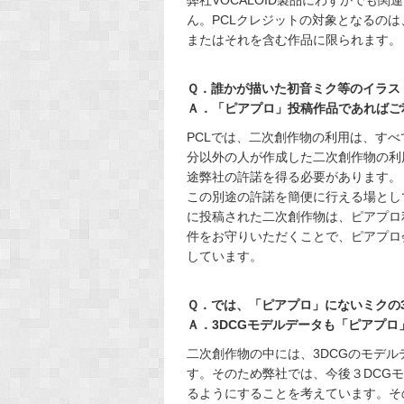
ん。PCLクレジットの対象となるの
またはそれを含む作品に限られます。
Ｑ．誰かが描いた初音ミク等のイラス
Ａ．「ピアプロ」投稿作品であればご
PCLでは、二次創作物の利用は、す
分以外の人が作成した二次創作物の利
途弊社の許諾を得る必要があります。
この別途の許諾を簡便に行える場とし
に投稿された二次創作物は、ピアプロ
件をお守りいただくことで、ピアプロ
しています。
Ｑ．では、「ピアプロ」にないミクの3
Ａ．3DCGモデルデータも「ピアプ
二次創作物の中には、3DCGのモデ
す。そのため弊社では、今後３DCG
るようにすることを考えています。そ