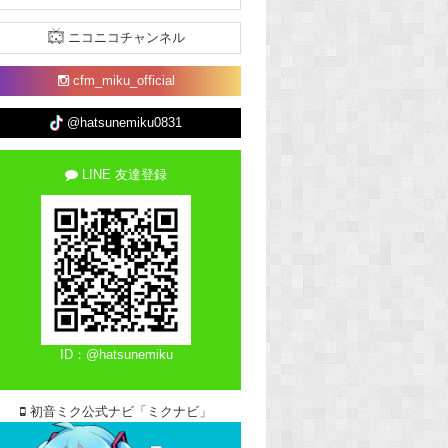
ニコニコチャンネル
cfm_miku_official
@hatsunemiku0831
LINE 友達登録
ID：@hatsunemiku
初音ミク公式ナビ「ミクナビ」