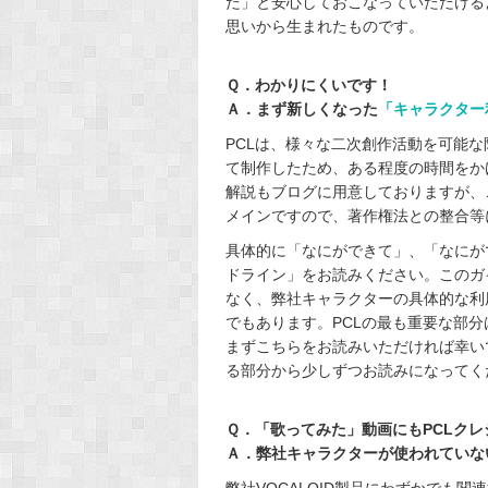
た」と安心しておこなっていただける
思いから生まれたものです。
Ｑ．わかりにくいです！
Ａ．まず新しくなった
「キャラクター
PCLは、様々な二次創作活動を可能
て制作したため、ある程度の時間をか
解説もブログに用意しておりますが、
メインですので、著作権法との整合等
具体的に「なにができて」、「なにが
ドライン」をお読みください。このガ
なく、弊社キャラクターの具体的な利
でもあります。PCLの最も重要な部
まずこちらをお読みいただければ幸い
る部分から少しずつお読みになってく
Ｑ．「歌ってみた」動画にもPCLク
Ａ．弊社キャラクターが使われていな
弊社VOCALOID製品にわずかでも