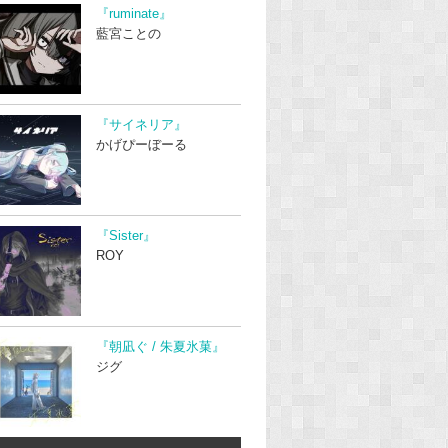
『ruminate』
藍宮ことの
『サイネリア』
かげぴーぼーる
『Sister』
ROY
『朝凪ぐ / 朱夏氷菓』
ジグ