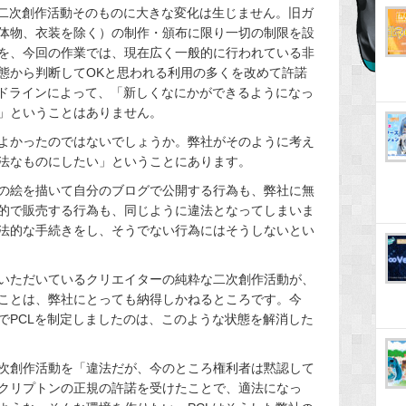
な二次創作活動そのものに大きな変化は生じません。旧ガ
体物、衣装を除く）の制作・頒布に限り一切の制限を設
を、今回の作業では、現在広く一般的に行われている非
態から判断してOKと思われる利用の多くを改めて許諾
イドラインによって、「新しくなにかができるようになっ
」ということはありません。
よかったのではないでしょうか。弊社がそのように考え
法なものにしたい」ということにあります。
の絵を描いて自分のブログで公開する行為も、弊社に無
的で販売する行為も、同じように違法となってしまいま
法的な手続きをし、そうでない行為にはそうしないとい
いただいているクリエイターの純粋な二次創作活動が、
ことは、弊社にとっても納得しかねるところです。今
でPCLを制定しましたのは、このような状態を解消した
次創作活動を「違法だが、今のところ権利者は黙認して
クリプトンの正規の許諾を受けたことで、適法になっ