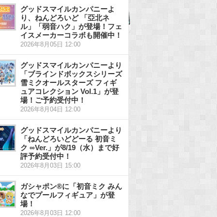
グッドスマイルカンパニーよ
り、ねんどろいど 「亞北ネ
ル」「弱音ハク」が登場！フェ
イスメーカーコラボも開催中！
2026年8月05日 12:00
グッドスマイルカンパニーより
「ブラインドボックスシリーズ
雪ミクオールスターズ フィギ
ュアコレクション Vol.1」が登
場！ご予約受付中！
2026年8月04日 12:00
グッドスマイルカンパニーより
「ねんどろいどどーる 初音ミ
ク ∞Ver.」が8/19（水）まで好
評予約受付中！
2026年8月03日 15:00
ガシャポン®に「初音ミク みん
なでプールフィギュア」が登
場！
2026年8月03日 12:00