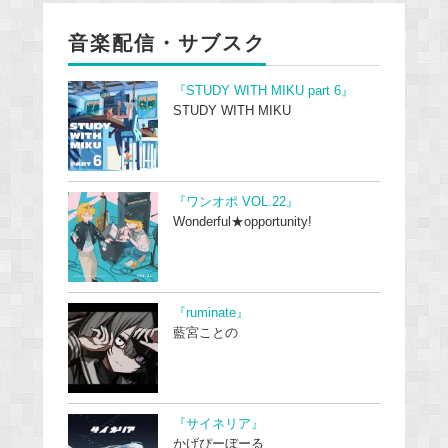
音楽配信・サブスク
『STUDY WITH MIKU part 6』
STUDY WITH MIKU
『ワンオポ VOL.22』
Wonderful★opportunity!
『ruminate』
藍宮ことの
『サイネリア』
かげぴーぼーる