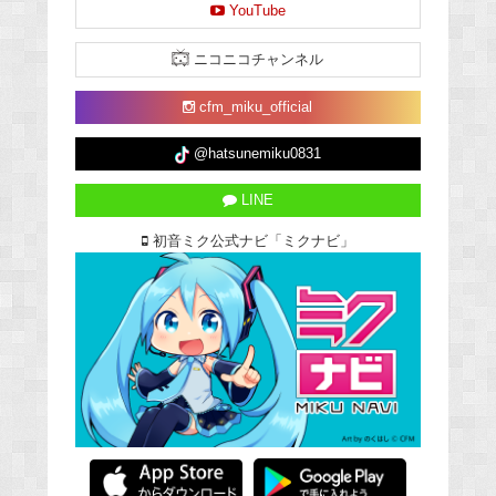
YouTube
ニコニコチャンネル
cfm_miku_official
@hatsunemiku0831
LINE
初音ミク公式ナビ「ミクナビ」