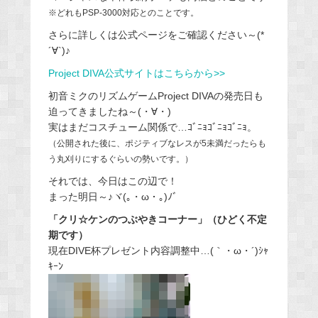
※どれもPSP-3000対応とのことです。
さらに詳しくは公式ページをご確認ください～(*
´∀`)♪
Project DIVA公式サイトはこちらから>>
初音ミクのリズムゲームProject DIVAの発売日も
迫ってきましたね～(・∀・)
実はまだコスチューム関係で…ｺﾞﾆｮｺﾞﾆｮｺﾞﾆｮ。
（公開された後に、ポジティブなレスが5未満だったらも
う丸刈りにするぐらいの勢いです。）
それでは、今日はこの辺で！
まった明日～♪ヾ(｡・ω・｡)ﾉﾞ
「クリ☆ケンのつぶやきコーナー」（ひどく不定
期です）
現在DIVE杯プレゼント内容調整中…(｀・ω・´)ｼｬ
ｷｰﾝ