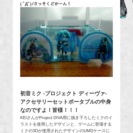
b
( ﾟДﾟ)ﾉさっそくどかーん！
o
o
k
初音ミク -プロジェクト ディーヴァ-
アクセサリーセットポータブルの中身
なのですよ！皆様！！！
KEIさんがProject DIVA用に描き下ろしたミクのイ
ラストを使用したデザインと、ゲームに登場する
ミクの3Dが使用されたデザインのUMDケースに