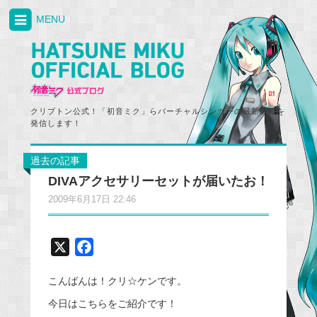
MENU
クリプトン公式！「初音ミク」らバーチャルシンガーの最新情報を
発信します！
過去の記事
DIVAアクセサリーセットが届いたお！
2009年6月17日 22:46
X
F
a
こんばんは！クリ☆ケンです。
c
e
今日はこちらをご紹介です！