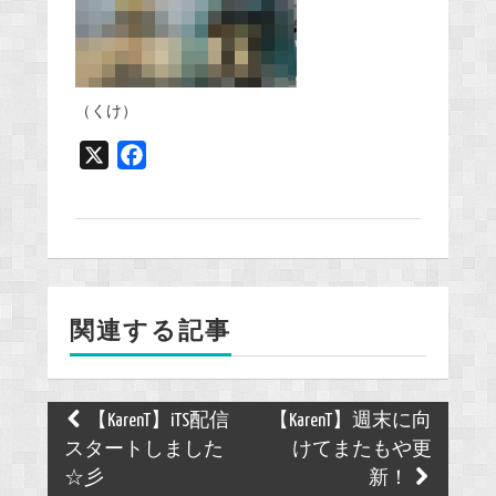
（くけ）
X
F
a
c
e
b
o
関連する記事
o
k
Post
【KarenT】iTS配信
【KarenT】週末に向
navigation
スタートしました
けてまたもや更
☆彡
新！