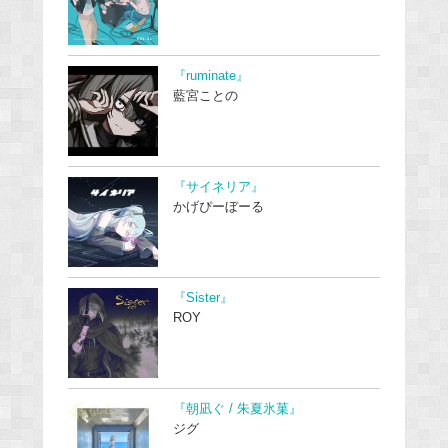
『ruminate』
藍宮ことの
『サイネリア』
かげぴーぼーる
『Sister』
ROY
『朝凪ぐ / 朱夏氷菓』
ジグ