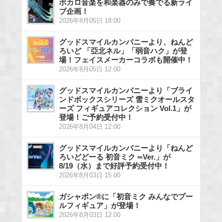
ボカロ音楽を和楽器のみで奏でる新ライ
ブ企画！
2026年8月05日 18:00
グッドスマイルカンパニーより、ねんど
ろいど 「亞北ネル」「弱音ハク」が登
場！フェイスメーカーコラボも開催中！
2026年8月05日 12:00
グッドスマイルカンパニーより「ブライ
ンドボックスシリーズ 雪ミクオールスタ
ーズ フィギュアコレクション Vol.1」が
登場！ご予約受付中！
2026年8月04日 12:00
グッドスマイルカンパニーより「ねんど
ろいどどーる 初音ミク ∞Ver.」が
8/19（水）まで好評予約受付中！
2026年8月03日 15:00
ガシャポン®に「初音ミク みんなでプー
ルフィギュア」が登場！
2026年8月03日 12:00