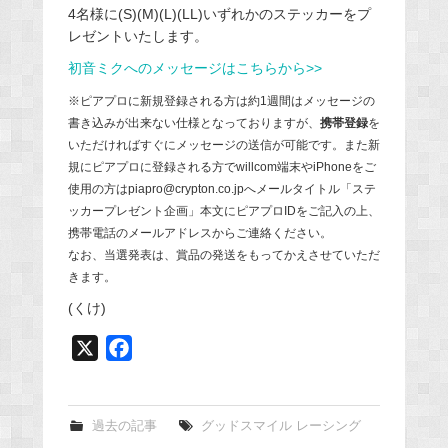
4名様に(S)(M)(L)(LL)いずれかのステッカーをプ
レゼントいたします。
初音ミクへのメッセージはこちらから>>
※ピアプロに新規登録される方は約1週間はメッセージの
書き込みが出来ない仕様となっておりますが、
携帯登録
を
いただければすぐにメッセージの送信が可能です。また新
規にピアプロに登録される方でwillcom端末やiPhoneをご
使用の方はpiapro@crypton.co.jpへメールタイトル「ステ
ッカープレゼント企画」本文にピアプロIDをご記入の上、
携帯電話のメールアドレスからご連絡ください。
なお、当選発表は、賞品の発送をもってかえさせていただ
きます。
(くけ)
X
F
a
c
e
過去の記事
グッドスマイル レーシング