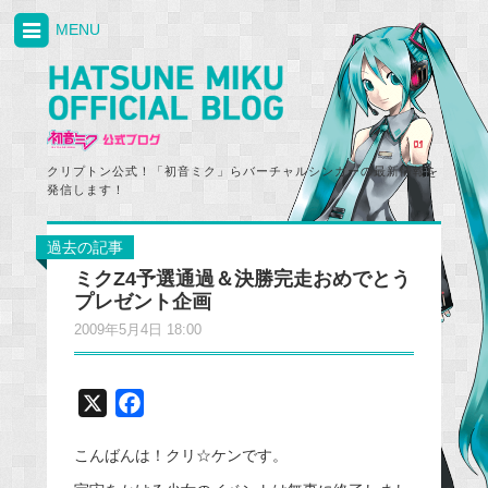
MENU
クリプトン公式！「初音ミク」らバーチャルシンガーの最新情報を
発信します！
過去の記事
ミクZ4予選通過＆決勝完走おめでとう
プレゼント企画
2009年5月4日 18:00
X
F
a
こんばんは！クリ☆ケンです。
c
e