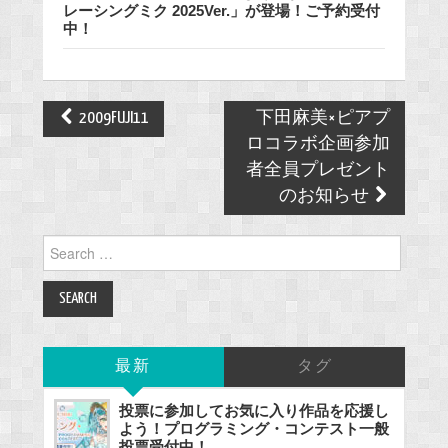
レーシングミク 2025Ver.」が登場！ご予約受付
中！
Post
2009FUJI11
下田麻美×ピアプ
navigation
ロコラボ企画参加
者全員プレゼント
のお知らせ
Search
for:
最新
タグ
投票に参加してお気に入り作品を応援し
よう！プログラミング・コンテスト一般
投票受付中！