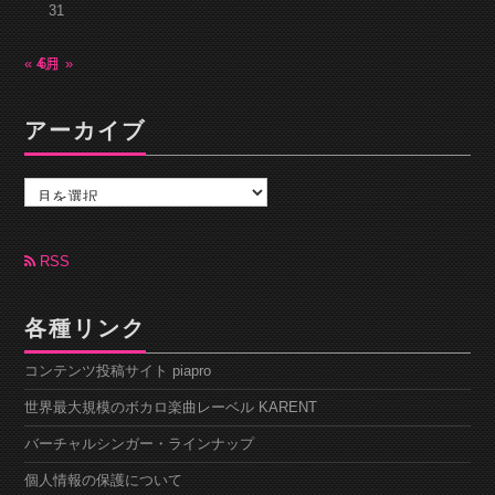
31
« 4月
6月 »
アーカイブ
ア
ー
カ
イ
ブ
RSS
各種リンク
コンテンツ投稿サイト piapro
世界最大規模のボカロ楽曲レーベル KARENT
バーチャルシンガー・ラインナップ
個人情報の保護について