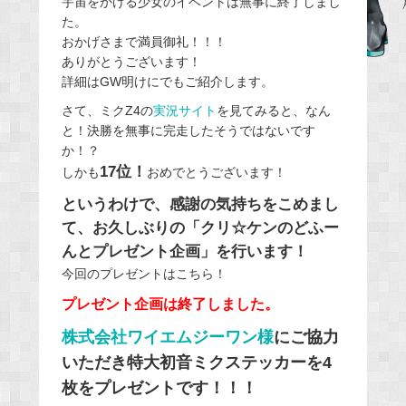
宇宙をかける少女のイベントは無事に終了しまし
た。
b
おかげさまで満員御礼！！！
o
ありがとうございます！
o
詳細はGW明けにでもご紹介します。
k
さて、ミクZ4の
実況サイト
を見てみると、なん
と！決勝を無事に完走したそうではないです
か！？
17位！
しかも
おめでとうございます！
というわけで、感謝の気持ちをこめまし
て、お久しぶりの「クリ☆ケンのどふー
んとプレゼント企画」を行います！
今回のプレゼントはこちら！
プレゼント企画は終了しました。
株式会社ワイエムジーワン様
にご協力
いただき特大初音ミクステッカーを4
枚をプレゼントです！！！