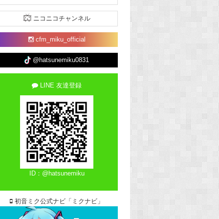
ニコニコチャンネル
cfm_miku_official
@hatsunemiku0831
LINE 友達登録
ID：@hatsunemiku
初音ミク公式ナビ「ミクナビ」