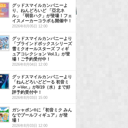
グッドスマイルカンパニーよ
り、ねんどろいど 「亞北ネ
ル」「弱音ハク」が登場！フェ
イスメーカーコラボも開催中！
2026年8月05日 12:00
グッドスマイルカンパニーより
「ブラインドボックスシリーズ
雪ミクオールスターズ フィギ
ュアコレクション Vol.1」が登
場！ご予約受付中！
2026年8月04日 12:00
グッドスマイルカンパニーより
「ねんどろいどどーる 初音ミ
ク ∞Ver.」が8/19（水）まで好
評予約受付中！
2026年8月03日 15:00
ガシャポン®に「初音ミク みん
なでプールフィギュア」が登
場！
2026年8月03日 12:00