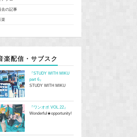
過去の記事
音楽
音楽配信・サブスク
『STUDY WITH MIKU
part 6』
STUDY WITH MIKU
『ワンオポ VOL.22』
Wonderful★opportunity!