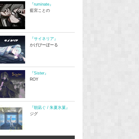
『ruminate』
藍宮ことの
『サイネリア』
かげぴーぼーる
『Sister』
ROY
『朝凪ぐ / 朱夏氷菓』
ジグ