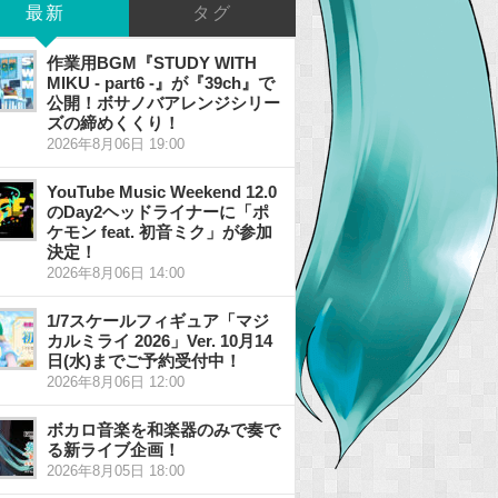
最新
タグ
作業用BGM『STUDY WITH
MIKU - part6 -』が『39ch』で
公開！ボサノバアレンジシリー
ズの締めくくり！
2026年8月06日 19:00
YouTube Music Weekend 12.0
のDay2ヘッドライナーに「ポ
ケモン feat. 初音ミク」が参加
決定！
2026年8月06日 14:00
1/7スケールフィギュア「マジ
カルミライ 2026」Ver. 10月14
日(水)までご予約受付中！
2026年8月06日 12:00
ボカロ音楽を和楽器のみで奏で
る新ライブ企画！
2026年8月05日 18:00