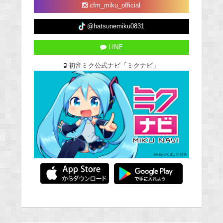
cfm_miku_official
@hatsunemiku0831
LINE
初音ミク公式ナビ「ミクナビ」