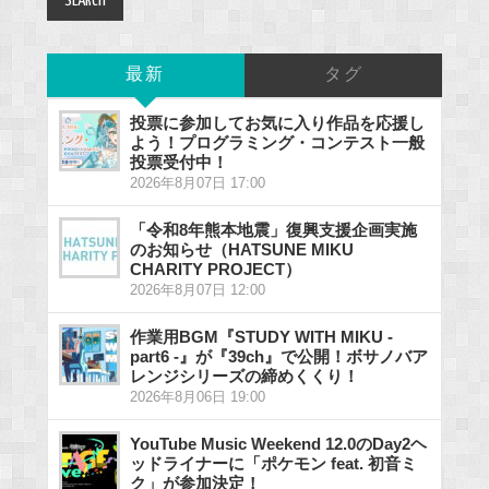
最新
タグ
投票に参加してお気に入り作品を応援し
よう！プログラミング・コンテスト一般
投票受付中！
2026年8月07日 17:00
「令和8年熊本地震」復興支援企画実施
のお知らせ（HATSUNE MIKU
CHARITY PROJECT）
2026年8月07日 12:00
作業用BGM『STUDY WITH MIKU -
part6 -』が『39ch』で公開！ボサノバア
レンジシリーズの締めくくり！
2026年8月06日 19:00
YouTube Music Weekend 12.0のDay2ヘ
ッドライナーに「ポケモン feat. 初音ミ
ク」が参加決定！