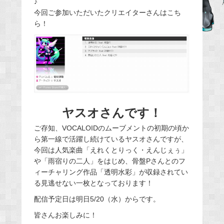
♪
b
今回ご参加いただいたクリエイターさんはこち
o
ら！
o
k
ヤスオさんです！
ご存知、VOCALOIDのムーブメントの初期の頃か
ら第一線で活躍し続けているヤスオさんですが、
今回は人気楽曲「えれくとりっく・えんじぇぅ」
や「雨宿りの二人」をはじめ、骨盤Pさんとのフ
ィーチャリング作品「透明水彩」が収録されてい
る見逃せない一枚となっております！
配信予定日は明日5/20（水）からです。
皆さんお楽しみに！