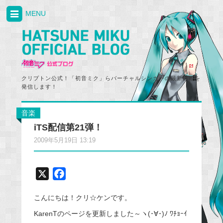
MENU
クリプトン公式！「初音ミク」らバーチャルシンガーの最新情報を
発信します！
音楽
iTS配信第21弾！
2009年5月19日 13:19
X
F
a
こんにちは！クリ☆ケンです。
c
e
KarenTのページを更新しました～ヽ(･∀･)ﾉ ﾜﾁｮｰｲ