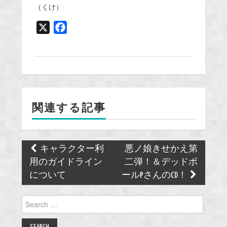
（くけ）
X
F
a
c
e
b
o
関連する記事
o
k
Post
キャラクター利
悪ノ娘きせかえ第
navigation
用のガイドライン
二弾！＆デッドボ
について
ールPさんのCD！
Search
for: