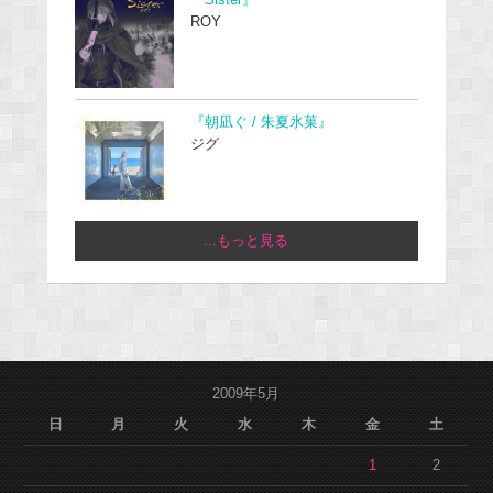
ROY
『朝凪ぐ / 朱夏氷菓』
ジグ
...もっと見る
2009年5月
日
月
火
水
木
金
土
1
2