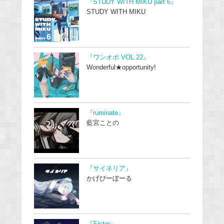
『STUDY WITH MIKU part 6』
STUDY WITH MIKU
『ワンオポ VOL.22』
Wonderful★opportunity!
『ruminate』
藍宮ことの
『サイネリア』
かげぴーぼーる
『Sister』