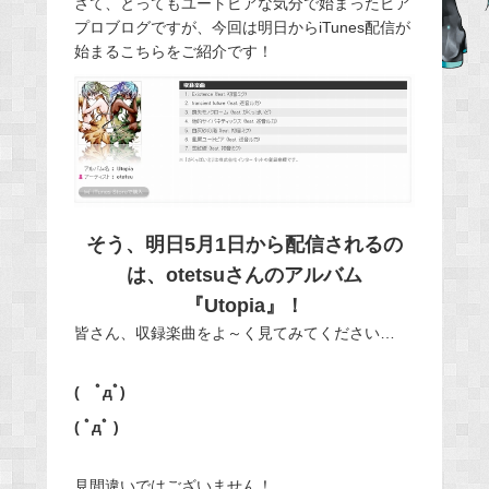
さて、とってもユートピアな気分で始まったピア
b
プロブログですが、今回は明日からiTunes配信が
o
始まるこちらをご紹介です！
o
k
そう、明日5月1日から配信されるの
は、otetsuさんのアルバム
『Utopia』！
皆さん、収録楽曲をよ～く見てみてください…
( ﾟдﾟ)
( ﾟдﾟ )
見間違いではございません！