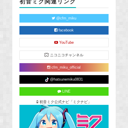
初音ミク関連リンク
@cfm_miku
facebook
YouTube
ニコニコチャンネル
cfm_miku_official
@hatsunemiku0831
LINE
初音ミク公式ナビ「ミクナビ」