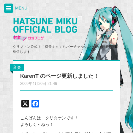
MENU
クリプトン公式！「初音ミク」らバーチャルシンガーの最新情報を
発信します！
音楽
KarenT のページ更新しました！
2009年4月30日 21:46
X
F
a
こんばんは！クリ☆ケンです！
c
よろしく～ねっ！
e