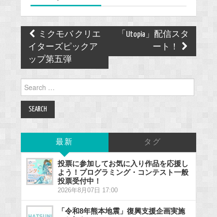
k
Post
ミクモバ クリエ
「Utopia」配信スタ
navigation
イターズピックア
ート！
ップ第五弾
Search
for:
最新
タグ
投票に参加してお気に入り作品を応援し
よう！プログラミング・コンテスト一般
投票受付中！
2026年8月07日 17:00
「令和8年熊本地震」復興支援企画実施