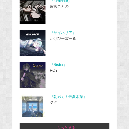
『ruminate』
藍宮ことの
『サイネリア』
かげぴーぼーる
『Sister』
ROY
『朝凪ぐ / 朱夏氷菓』
ジグ
...もっと見る