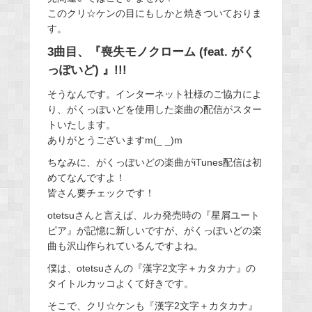
このクリ☆ケンの目にもしかと焼きついておりま
す。
3曲目、『喪失モノクローム (feat. がく
っぽいど) 』!!!
そうなんです。インターネット社様のご協力によ
り、がくっぽいどを使用した楽曲の配信がスター
トいたします。
ありがとうございますm(_ _)m
ちなみに、がくっぽいどの楽曲がiTunes配信は初
めてなんですよ！
皆さん要チェックです！
otetsuさんと言えば、ルカ発売時の『星屑ユート
ピア』が記憶に新しいですが、がくっぽいどの楽
曲も沢山作られているんですよね。
僕は、otetsuさんの『漢字2文字＋カタカナ』の
タイトルカッコよくて好きです。
そこで、クリ☆ケンも『漢字2文字＋カタカナ』