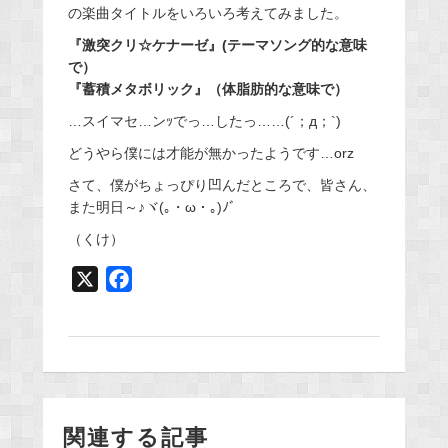
の楽曲タイトルをいろいろ考えてみました。
『激突クリ☆ケナーゼ』(テーマソング的な意味
で）
『蓄積メタボリック』（体脂肪的な意味で）
…スイマセ…ンｯでっ…したっ……(´；д；`)
どうやら僕には才能が無かったようです…orz
さて、僕がちょっぴり凹んだところで、皆さん、
また明日～♪ヾ(｡・ω・｡)ﾉﾞ
（くけ）
X
F
a
c
e
b
o
関連する記事
o