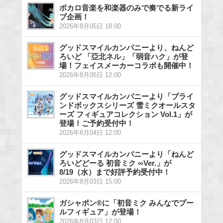
ボカロ音楽を和楽器のみで奏でる新ライ
ブ企画！
2026年8月05日 18:00
グッドスマイルカンパニーより、ねんど
ろいど 「亞北ネル」「弱音ハク」が登
場！フェイスメーカーコラボも開催中！
2026年8月05日 12:00
グッドスマイルカンパニーより「ブライ
ンドボックスシリーズ 雪ミクオールスタ
ーズ フィギュアコレクション Vol.1」が
登場！ご予約受付中！
2026年8月04日 12:00
グッドスマイルカンパニーより「ねんど
ろいどどーる 初音ミク ∞Ver.」が
8/19（水）まで好評予約受付中！
2026年8月03日 15:00
ガシャポン®に「初音ミク みんなでプー
ルフィギュア」が登場！
2026年8月03日 12:00