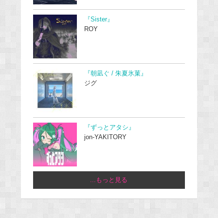
『Sister』
ROY
『朝凪ぐ / 朱夏氷菓』
ジグ
『ずっとアタシ』
jon-YAKITORY
...もっと見る