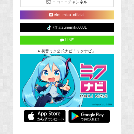
ニコニコチャンネル
cfm_miku_official
@hatsunemiku0831
LINE
初音ミク公式ナビ「ミクナビ」