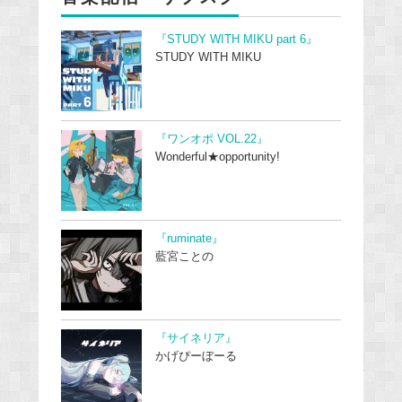
『STUDY WITH MIKU part 6』
STUDY WITH MIKU
『ワンオポ VOL.22』
Wonderful★opportunity!
『ruminate』
藍宮ことの
『サイネリア』
かげぴーぼーる