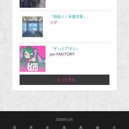
『朝凪ぐ / 朱夏氷菓』
ジグ
『ずっとアタシ』
jon-YAKITORY
...もっと見る
2009年4月
日
月
火
水
木
金
土