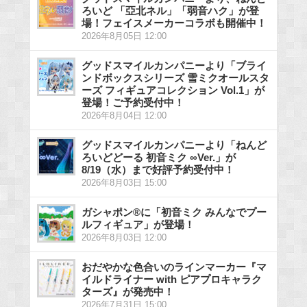
ろいど 「亞北ネル」「弱音ハク」が登
場！フェイスメーカーコラボも開催中！
2026年8月05日 12:00
グッドスマイルカンパニーより「ブライ
ンドボックスシリーズ 雪ミクオールスタ
ーズ フィギュアコレクション Vol.1」が
登場！ご予約受付中！
2026年8月04日 12:00
グッドスマイルカンパニーより「ねんど
ろいどどーる 初音ミク ∞Ver.」が
8/19（水）まで好評予約受付中！
2026年8月03日 15:00
ガシャポン®に「初音ミク みんなでプー
ルフィギュア」が登場！
2026年8月03日 12:00
おだやかな色合いのラインマーカー『マ
イルドライナー with ピアプロキャラク
ターズ』が発売中！
2026年7月31日 15:00