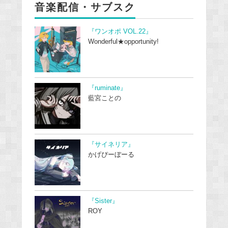
音楽配信・サブスク
『ワンオポ VOL.22』
Wonderful★opportunity!
『ruminate』
藍宮ことの
『サイネリア』
かげぴーぼーる
『Sister』
ROY