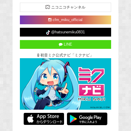
ニコニコチャンネル
cfm_miku_official
@hatsunemiku0831
LINE
初音ミク公式ナビ「ミクナビ」