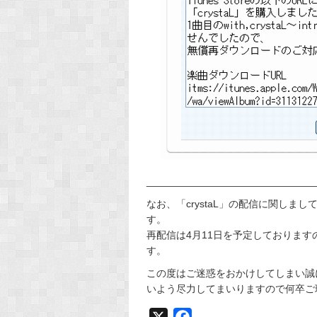
______________________________
なお、「crystaL」の配信に関し
す。
再配信は4月11日を予定しておりま
す。
この度はご迷惑をおかけしてしまい誠
いよう尽力してまいりますので何卒ご
X
F