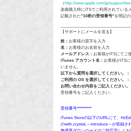
（
http://www.apple.com/jp/support/itu
楽曲購入時にiTSでご利用されてい
記載された
"10桁の受領番号"
を明記の
______________________________
【サポートにメールを送る】
姓：
お客様の苗字を入力
名：
お客様のお名前を入力
メールアドレス：
お客様がiTSにて
iTunes アカウント名：
お客様がiT
いません。
以下から質問を選択してください。：
ご利用の OS を選択してください。：
お問い合わせ内容をご記入ください。
受領番号をご記入ください。
受領番号**********
iTunes Storeの以下のURLにて、HzE
のwith,crystaL～introduce
無償再ダウンロードのご対応宜しくお