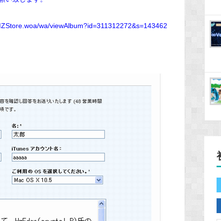
s/MZStore.woa/wa/viewAlbum?id=311312272&s=143462