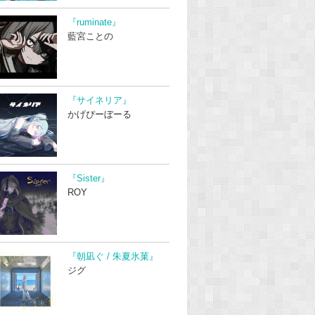
『ruminate』
藍宮ことの
『サイネリア』
かげぴーぼーる
『Sister』
ROY
『朝凪ぐ / 朱夏氷菓』
ジグ