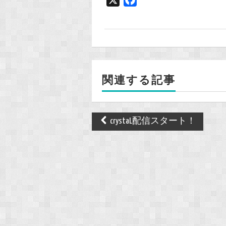
a
c
e
b
o
関連する記事
o
k
Post
crystaL配信スタート！
navigation