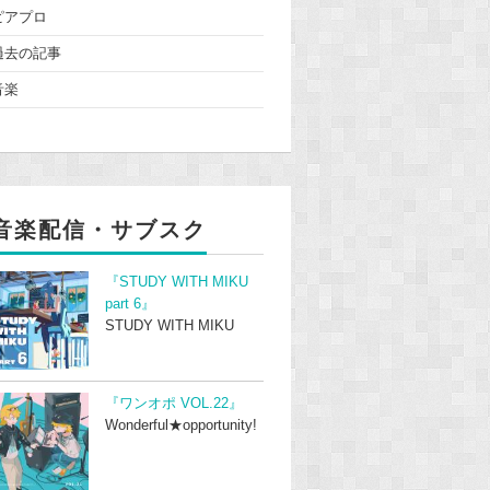
ピアプロ
過去の記事
音楽
音楽配信・サブスク
『STUDY WITH MIKU
part 6』
STUDY WITH MIKU
『ワンオポ VOL.22』
Wonderful★opportunity!