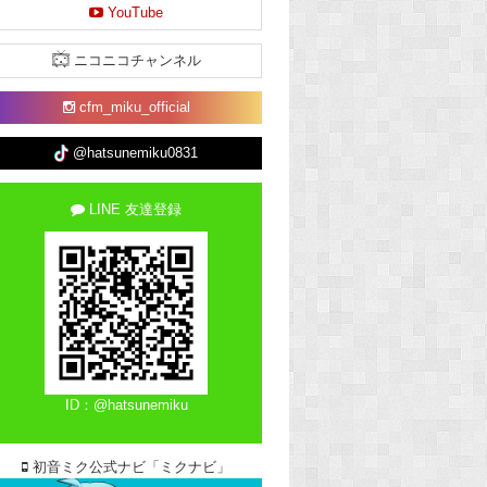
YouTube
ニコニコチャンネル
cfm_miku_official
@hatsunemiku0831
LINE 友達登録
ID：@hatsunemiku
初音ミク公式ナビ「ミクナビ」