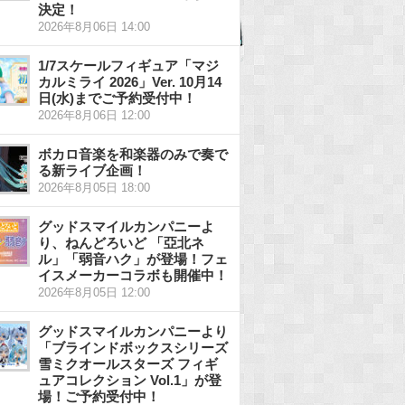
決定！
2026年8月06日 14:00
1/7スケールフィギュア「マジ
カルミライ 2026」Ver. 10月14
日(水)までご予約受付中！
2026年8月06日 12:00
ボカロ音楽を和楽器のみで奏で
る新ライブ企画！
2026年8月05日 18:00
グッドスマイルカンパニーよ
り、ねんどろいど 「亞北ネ
ル」「弱音ハク」が登場！フェ
イスメーカーコラボも開催中！
2026年8月05日 12:00
グッドスマイルカンパニーより
「ブラインドボックスシリーズ
雪ミクオールスターズ フィギ
ュアコレクション Vol.1」が登
場！ご予約受付中！