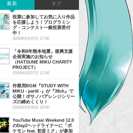
最新
タグ
投票に参加してお気に入り作品
を応援しよう！プログラミン
グ・コンテスト一般投票受付
中！
2026年8月07日 17:00
「令和8年熊本地震」復興支援
企画実施のお知らせ
（HATSUNE MIKU CHARITY
PROJECT）
2026年8月07日 12:00
作業用BGM『STUDY WITH
MIKU - part6 -』が『39ch』で
公開！ボサノバアレンジシリー
ズの締めくくり！
2026年8月06日 19:00
YouTube Music Weekend 12.0
のDay2ヘッドライナーに「ポ
ケモン feat. 初音ミク」が参加