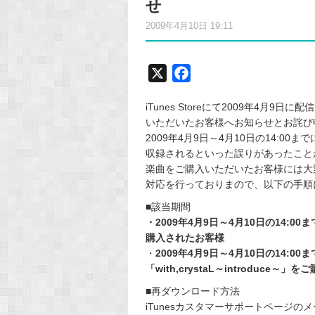
せ
2009年4月10日 19:11
X
F
a
iTunes Storeにて2009年4月9日に配信
c
いただいたお客様へお知らせとお詫び
e
2009年4月9日～4月10日の14:
b
収録されるといった誤りがあったこと
o
楽曲をご購入いただいたお客様には大
o
対応を行っておりまので、以下の手順
k
■該当期間
・2009年4月9日～4月10日の14:00まで
購入されたお客様
・
2009年4月9日～4月10日の14:00までに
「with,crystaL～introduce～
■再ダウンロード方法
iTunesカスタマーサポートページの