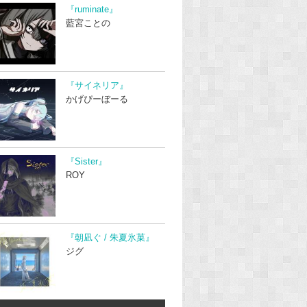
『ruminate』
藍宮ことの
『サイネリア』
かげぴーぼーる
『Sister』
ROY
『朝凪ぐ / 朱夏氷菓』
ジグ