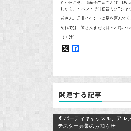
だからこそ、道産子の皆さんは、DV
しかも、イベントでは初音ミクTシャ
皆さん、是非イベントに足を運んでく
それでは、皆さんまた明日～♪ヾ(｡・ω・
（くけ）
X
F
a
c
e
b
o
関連する記事
o
k
Post
パーティキャッスル、アル
navigation
テスター募集のお知らせ