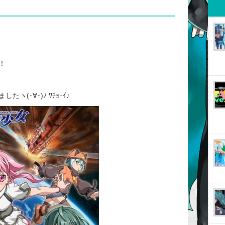
！
(･∀･)ﾉ ﾜﾁｮｰｲ♪