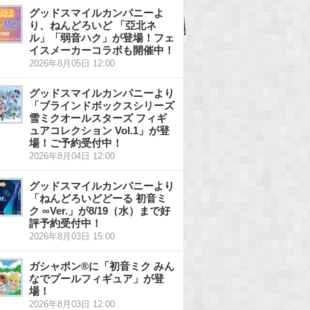
グッドスマイルカンパニーよ
り、ねんどろいど 「亞北ネ
ル」「弱音ハク」が登場！フェ
イスメーカーコラボも開催中！
2026年8月05日 12:00
グッドスマイルカンパニーより
「ブラインドボックスシリーズ
雪ミクオールスターズ フィギ
ュアコレクション Vol.1」が登
場！ご予約受付中！
2026年8月04日 12:00
グッドスマイルカンパニーより
「ねんどろいどどーる 初音ミ
ク ∞Ver.」が8/19（水）まで好
評予約受付中！
2026年8月03日 15:00
ガシャポン®に「初音ミク みん
なでプールフィギュア」が登
場！
2026年8月03日 12:00