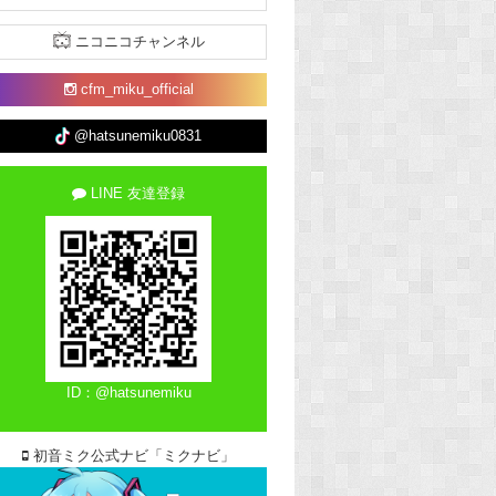
ニコニコチャンネル
cfm_miku_official
@hatsunemiku0831
LINE 友達登録
ID：@hatsunemiku
初音ミク公式ナビ「ミクナビ」