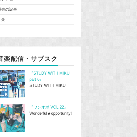
過去の記事
音楽
音楽配信・サブスク
『STUDY WITH MIKU
part 6』
STUDY WITH MIKU
『ワンオポ VOL.22』
Wonderful★opportunity!