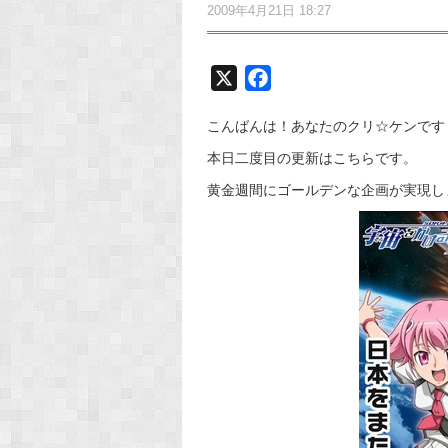
2009年4月21日 18:27
X
F
a
こんばんは！あなたのクリ☆ケンです
c
e
本日二度目の更新はこちらです。
b
黄金週間にゴールデンな企画が実現しましたヽ
o
o
k