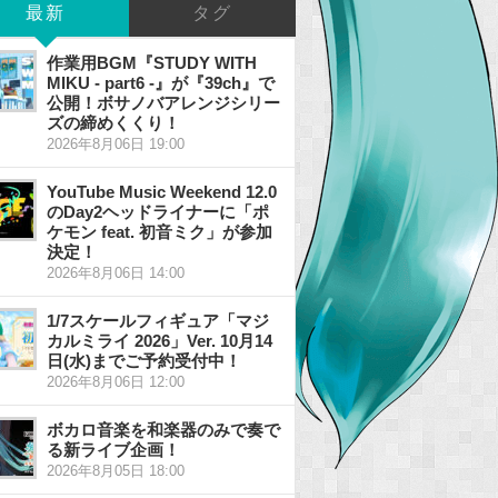
最新
タグ
作業用BGM『STUDY WITH
MIKU - part6 -』が『39ch』で
公開！ボサノバアレンジシリー
ズの締めくくり！
2026年8月06日 19:00
YouTube Music Weekend 12.0
のDay2ヘッドライナーに「ポ
ケモン feat. 初音ミク」が参加
決定！
2026年8月06日 14:00
1/7スケールフィギュア「マジ
カルミライ 2026」Ver. 10月14
日(水)までご予約受付中！
2026年8月06日 12:00
ボカロ音楽を和楽器のみで奏で
る新ライブ企画！
2026年8月05日 18:00