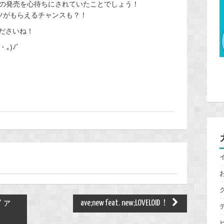
Dの発売を心待ちにされていたことでしょう！
ツがもらえるチャンスも？！
ださいね！
｡)ﾉﾞ
ファ
ave;new feat. new;LOVELOID！