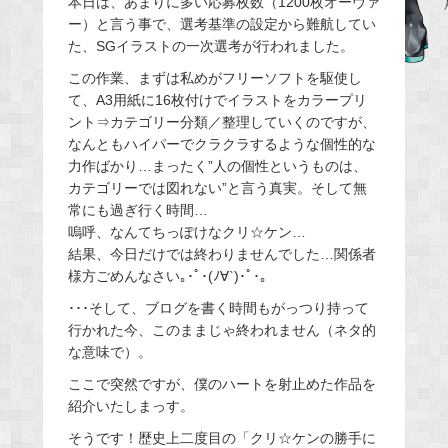
本日は、あまりに多い応募枚数（1200枚オーヴァ
ー）と言う事で、選考基準の設定から難航してい
b
た、SGイラストの一次選考が行われました。
o
o
この作業、まずは私めがフリーソフトを駆使し
て、A3用紙に16枚付けでイラストをカラープリ
k
ント⇒カテゴリー分類／整理していくのですが、
なんともハイパーでクラクラするような個性的な
力作ばかり…まったく”人の個性というものは、
カテゴリーでは図れない”と言う真実。そして無
常にも過ぎ行く時間…
嗚呼、なんてちっぽけなクリ☆ケン…
結果、今日だけでは終わりませんでした…関係者
様方ごめんなさい｡･ﾟ･(ﾉ∀`)･ﾟ･｡
･･･そして、ブログを書く時間もがっつり持って
行かれた今、このままじゃ終われません（ネタ的
な意味で）。
ここで突然ですが、僕のハートを射止めた作品を
紹介いたしまっす。
そうです！歴史上二度目の「クリ☆ケンの勝手に