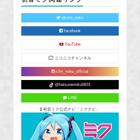
@cfm_miku
facebook
YouTube
ニコニコチャンネル
cfm_miku_official
@hatsunemiku0831
LINE
初音ミク公式ナビ「ミクナビ」