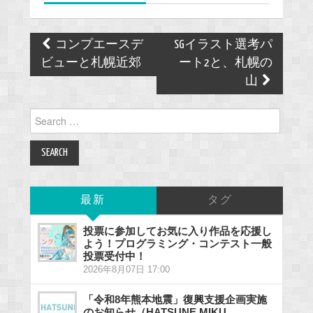
k
Post
コンプエースデ
SGイラスト選考パ
navigation
ビューと札幌近郊
ート2と、札幌の
山
Search
for:
最新
タグ
投票に参加してお気に入り作品を応援し
よう！プログラミング・コンテスト一般
投票受付中！
2026年8月07日 17:00
「令和8年熊本地震」復興支援企画実施
のお知らせ（HATSUNE MIKU