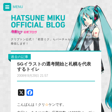
MENU
クリプトン公式！「初音ミク」らバーチャルシンガーの最新情報を
発信します！
過去の記事
SGイラストの選考開始と札幌を代表
するトイレ
2008年9月29日 21:57
X
F
a
こんばんは！クリ
☆
ケンです。
c
e