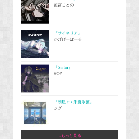
藍宮ことの
『サイネリア』
かげぴーぼーる
『Sister』
ROY
『朝凪ぐ / 朱夏氷菓』
ジグ
...もっと見る