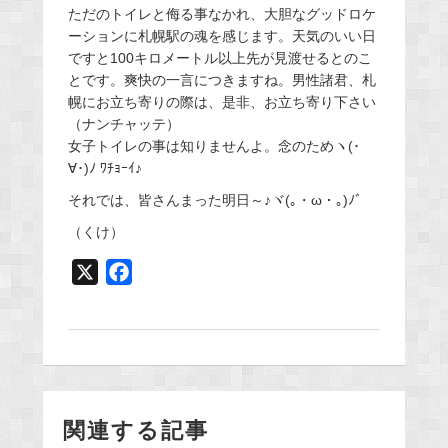
ただのトイレと侮る事なかれ、大胆なグッドロケ
ーションに札幌駅の魂を感じます。天気のいい日
ですと100キロメートル以上先が見渡せるとのこ
とです。爽快の一言につきますね。男性諸君、札
幌にお立ち寄りの際は、是非、お立ち寄り下さい
（ナンチャッテ）
女子トイレの事は知りませんよ。念のためヽ(･
∀･)ﾉ ﾜﾁｮｰｲ♪
それでは、皆さんまった明日～♪ヾ(｡・ω・｡)ﾉﾞ
（くけ）
X
F
a
c
e
b
o
関連する記事
o