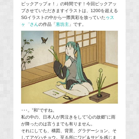
ピックアップォ！」の時間です！今回ピックアッ
プさせていただきますイラストは、1200を超える
SGイラストの中から一際異彩を放っていた
ゥス
ヶ゛さん
の作品「
葱坊主
」です。
･･･。”和”ですね。
私の中の、日本人が男泣きをして”心の故郷”に雨
が降ったのは言うまでも有りません。
それにしても、構図、背景、グラデーション、そ
してアゲハチョウ。至る所にワビ＆サビを感じま