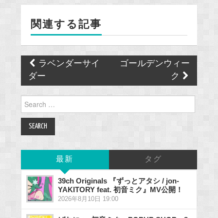
o
関連する記事
o
k
Post
ラベンダーサイ
ゴールデンウィー
navigation
ダー
ク
Search
for:
最新
タグ
39ch Originals 『ずっとアタシ / jon-
YAKITORY feat. 初音ミク』MV公開！
2026年8月10日 19:00