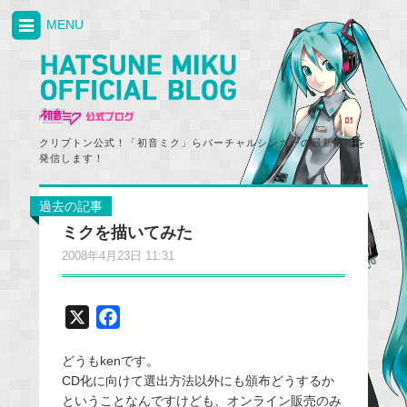
MENU
クリプトン公式！「初音ミク」らバーチャルシンガーの最新情報を
発信します！
過去の記事
ミクを描いてみた
2008年4月23日 11:31
X
F
a
どうもkenです。
c
CD化に向けて選出方法以外にも頒布どうするか
e
ということなんですけども、オンライン販売のみ