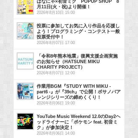
ばなにゃ×初音ミク POPUP SHOP 8
月11日(火・祝)より開催！
2026年8月10日 15:00
投票に参加してお気に入り作品を応援し
よう！プログラミング・コンテスト一般
投票受付中！
2026年8月07日 17:00
「令和8年熊本地震」復興支援企画実施
のお知らせ（HATSUNE MIKU
CHARITY PROJECT）
2026年8月07日 12:00
作業用BGM『STUDY WITH MIKU -
part6 -』が『39ch』で公開！ボサノバア
レンジシリーズの締めくくり！
2026年8月06日 19:00
YouTube Music Weekend 12.0のDay2ヘ
ッドライナーに「ポケモン feat. 初音ミ
ク」が参加決定！
2026年8月06日 14:00