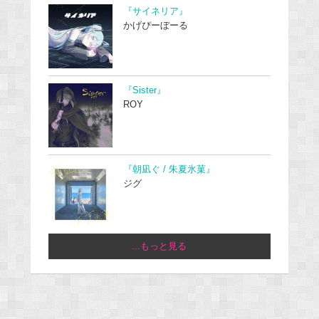
『サイネリア』
かげぴーぼーる
『Sister』
ROY
『朝凪ぐ / 朱夏氷菓』
ジグ
...もっと見る