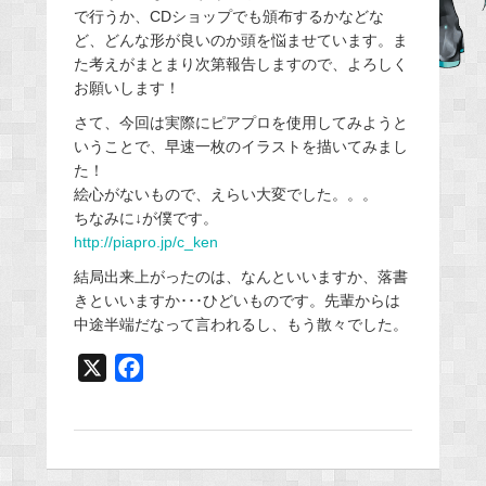
b
で行うか、CDショップでも頒布するかなどな
o
ど、どんな形が良いのか頭を悩ませています。ま
o
た考えがまとまり次第報告しますので、よろしく
お願いします！
k
さて、今回は実際にピアプロを使用してみようと
いうことで、早速一枚のイラストを描いてみまし
た！
絵心がないもので、えらい大変でした。。。
ちなみに↓が僕です。
http://piapro.jp/c_ken
結局出来上がったのは、なんといいますか、落書
きといいますか･･･ひどいものです。先輩からは
中途半端だなって言われるし、もう散々でした。
X
F
a
c
e
b