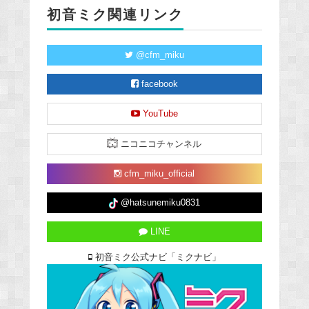
初音ミク関連リンク
@cfm_miku
facebook
YouTube
ニコニコチャンネル
cfm_miku_official
@hatsunemiku0831
LINE
初音ミク公式ナビ「ミクナビ」