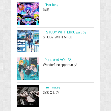
『Hot Ice』
沫尾
『STUDY WITH MIKU part 6』
STUDY WITH MIKU
『ワンオポ VOL.22』
Wonderful★opportunity!
『ruminate』
藍宮ことの