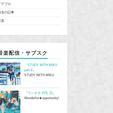
ピアプロ
過去の記事
音楽
音楽配信・サブスク
『STUDY WITH MIKU
part 6』
STUDY WITH MIKU
『ワンオポ VOL.22』
Wonderful★opportunity!