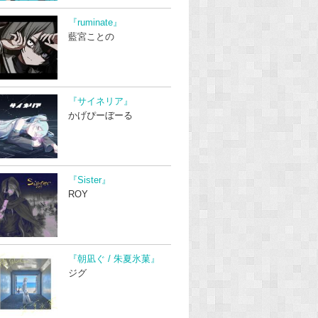
『ruminate』
藍宮ことの
『サイネリア』
かげぴーぼーる
『Sister』
ROY
『朝凪ぐ / 朱夏氷菓』
ジグ