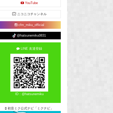
YouTube
ニコニコチャンネル
cfm_miku_official
@hatsunemiku0831
LINE 友達登録
ID：@hatsunemiku
初音ミク公式ナビ「ミクナビ」