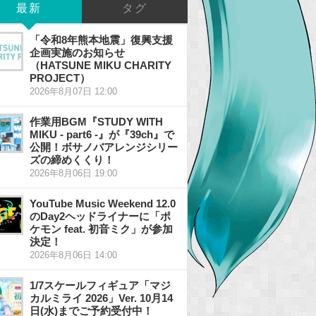
最新
タグ
「令和8年熊本地震」復興支援
企画実施のお知らせ
（HATSUNE MIKU CHARITY
PROJECT）
2026年8月07日 12:00
作業用BGM『STUDY WITH
MIKU - part6 -』が『39ch』で
公開！ボサノバアレンジシリー
ズの締めくくり！
2026年8月06日 19:00
YouTube Music Weekend 12.0
のDay2ヘッドライナーに「ポ
ケモン feat. 初音ミク」が参加
決定！
2026年8月06日 14:00
1/7スケールフィギュア「マジ
カルミライ 2026」Ver. 10月14
日(水)までご予約受付中！