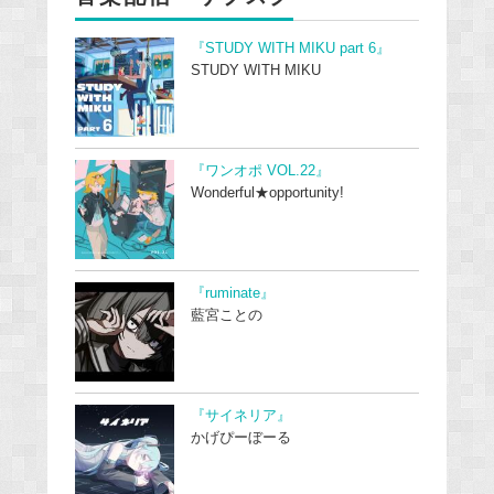
『STUDY WITH MIKU part 6』
STUDY WITH MIKU
『ワンオポ VOL.22』
Wonderful★opportunity!
『ruminate』
藍宮ことの
『サイネリア』
かげぴーぼーる