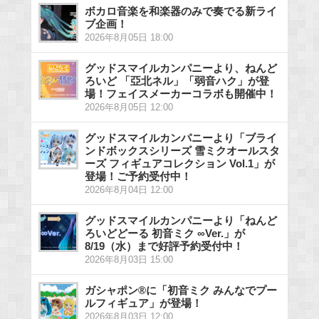
ボカロ音楽を和楽器のみで奏でる新ライ
ブ企画！
2026年8月05日 18:00
グッドスマイルカンパニーより、ねんど
ろいど 「亞北ネル」「弱音ハク」が登
場！フェイスメーカーコラボも開催中！
2026年8月05日 12:00
グッドスマイルカンパニーより「ブライ
ンドボックスシリーズ 雪ミクオールスタ
ーズ フィギュアコレクション Vol.1」が
登場！ご予約受付中！
2026年8月04日 12:00
グッドスマイルカンパニーより「ねんど
ろいどどーる 初音ミク ∞Ver.」が
8/19（水）まで好評予約受付中！
2026年8月03日 15:00
ガシャポン®に「初音ミク みんなでプー
ルフィギュア」が登場！
2026年8月03日 12:00