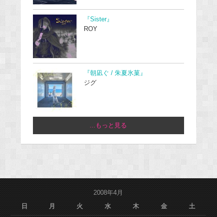
『Sister』
ROY
『朝凪ぐ / 朱夏氷菓』
ジグ
...もっと見る
2008年4月
日
月
火
水
木
金
土