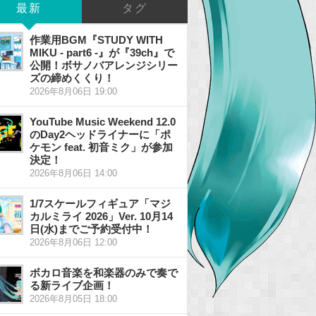
最新
タグ
作業用BGM『STUDY WITH
MIKU - part6 -』が『39ch』で
公開！ボサノバアレンジシリー
ズの締めくくり！
2026年8月06日 19:00
YouTube Music Weekend 12.0
のDay2ヘッドライナーに「ポ
ケモン feat. 初音ミク」が参加
決定！
2026年8月06日 14:00
1/7スケールフィギュア「マジ
カルミライ 2026」Ver. 10月14
日(水)までご予約受付中！
2026年8月06日 12:00
ボカロ音楽を和楽器のみで奏で
る新ライブ企画！
2026年8月05日 18:00