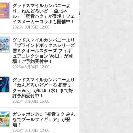
グッドスマイルカンパニーよ
り、ねんどろいど 「亞北ネ
ル」「弱音ハク」が登場！フェ
イスメーカーコラボも開催中！
2026年8月05日 12:00
グッドスマイルカンパニーより
「ブラインドボックスシリーズ
雪ミクオールスターズ フィギ
ュアコレクション Vol.1」が登
場！ご予約受付中！
2026年8月04日 12:00
グッドスマイルカンパニーより
「ねんどろいどどーる 初音ミ
ク ∞Ver.」が8/19（水）まで好
評予約受付中！
2026年8月03日 15:00
ガシャポン®に「初音ミク みん
なでプールフィギュア」が登
場！
2026年8月03日 12:00