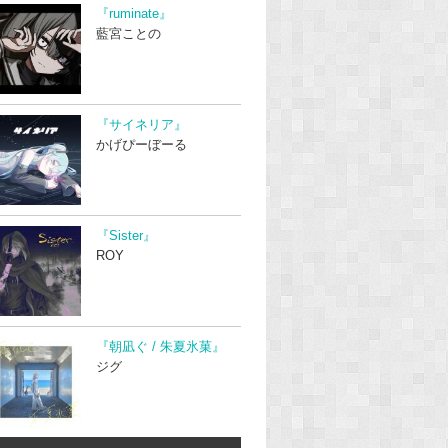
『ruminate』
藍宮ことの
『サイネリア』
かげぴーぼーる
『Sister』
ROY
『朝凪ぐ / 朱夏氷菓』
ジグ