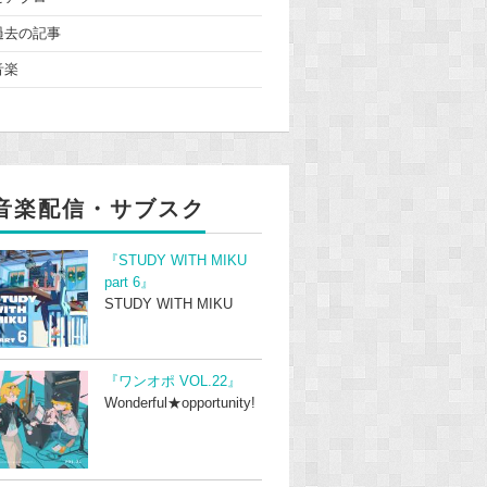
過去の記事
音楽
音楽配信・サブスク
『STUDY WITH MIKU
part 6』
STUDY WITH MIKU
『ワンオポ VOL.22』
Wonderful★opportunity!