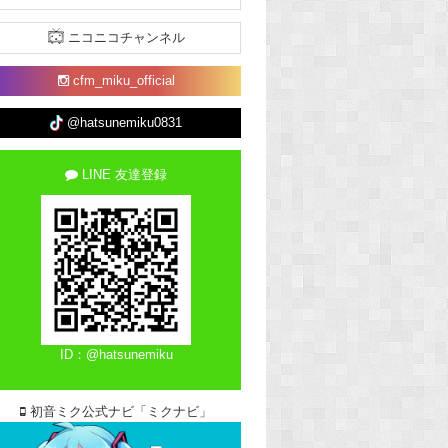
ニコニコチャンネル
cfm_miku_official
@hatsunemiku0831
LINE 友達登録
ID：@hatsunemiku
初音ミク公式ナビ「ミクナビ」