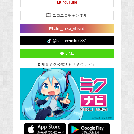
YouTube
ニコニコチャンネル
cfm_miku_official
@hatsunemiku0831
LINE
初音ミク公式ナビ「ミクナビ」