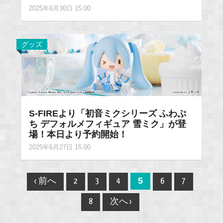
2025年6月30日 15:00
グッズ
S-FIREより「初音ミクシリーズ ふわぷ
ち デフォルメフィギュア 雪ミク」が登
場！本日より予約開始！
2025年6月27日 15:00
Post
5
‹ 前へ
2
3
4
6
7
navigation
8
次へ ›