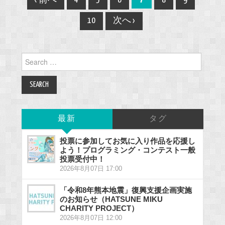
‹ 前へ
4
5
6
8
9
navigation
10
次へ ›
Search
for:
最新
タグ
投票に参加してお気に入り作品を応援し
よう！プログラミング・コンテスト一般
投票受付中！
2026年8月07日 17:00
「令和8年熊本地震」復興支援企画実施
のお知らせ（HATSUNE MIKU
CHARITY PROJECT）
2026年8月07日 12:00