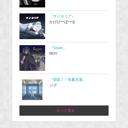
『サイネリア』
かげぴーぼーる
『Sister』
ROY
『朝凪ぐ / 朱夏氷菓』
ジグ
...もっと見る