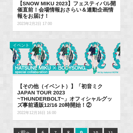
【SNOW MIKU 2023】フェスティバル開
催直前！会場情報おさらい＆連動企画情
報をお届け！
2023年2月2日 17:00
イベント
【その他（イベント）】「初音ミク
JAPAN TOUR 2023
~THUNDERBOLT~」オフィシャルグッ
ズ事前通販12/16 20時開始！②
2022年12月16日 16:00
Post
9