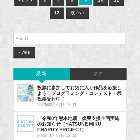
‹ 前へ
6
7
8
10
11
navigation
12
次へ ›
Search
for:
最新
タグ
投票に参加してお気に入り作品を応援し
よう！プログラミング・コンテスト一般
投票受付中！
2026年8月07日 17:00
「令和8年熊本地震」復興支援企画実施
のお知らせ（HATSUNE MIKU
CHARITY PROJECT）
2026年8月07日 12:00