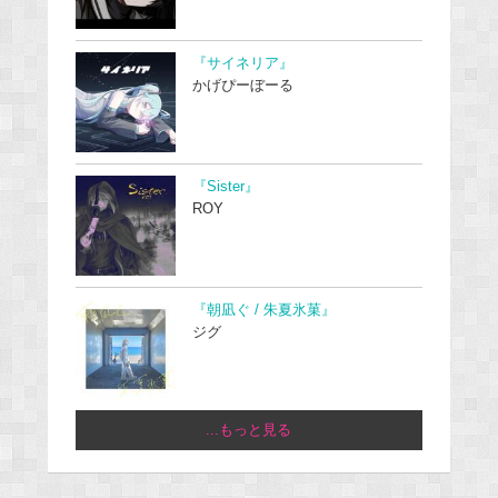
『サイネリア』
かげぴーぼーる
『Sister』
ROY
『朝凪ぐ / 朱夏氷菓』
ジグ
...もっと見る