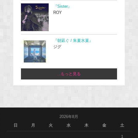
『Sister』
ROY
『朝凪ぐ / 朱夏氷菓』
ジグ
...もっと見る
2026年8月
日
月
火
水
木
金
土
1