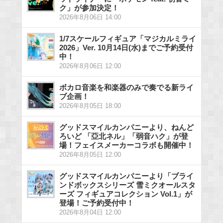
ク」が参加決定！
2026年8月06日 14:00
1/7スケールフィギュア「マジカルミライ
2026」Ver. 10月14日(水)までご予約受付
中！
2026年8月06日 12:00
ボカロ音楽を和楽器のみで奏でる新ライ
ブ企画！
2026年8月05日 18:00
グッドスマイルカンパニーより、ねんど
ろいど 「亞北ネル」「弱音ハク」が登
場！フェイスメーカーコラボも開催中！
2026年8月05日 12:00
グッドスマイルカンパニーより「ブライ
ンドボックスシリーズ 雪ミクオールスタ
ーズ フィギュアコレクション Vol.1」が
登場！ご予約受付中！
2026年8月04日 12:00