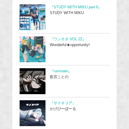
『STUDY WITH MIKU part 6』
STUDY WITH MIKU
『ワンオポ VOL.22』
Wonderful★opportunity!
『ruminate』
藍宮ことの
『サイネリア』
かげぴーぼーる