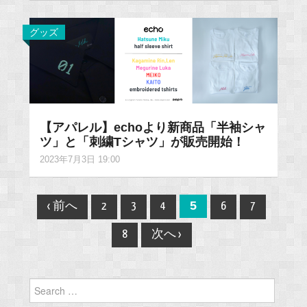
グッズ
【アパレル】echoより新商品「半袖シャ
ツ」と「刺繍Tシャツ」が販売開始！
2023年7月3日 19:00
Post
5
‹ 前へ
2
3
4
6
7
navigation
8
次へ ›
Search
for: