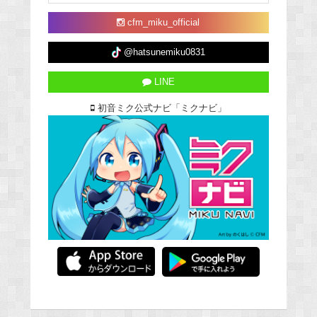
cfm_miku_official
@hatsunemiku0831
LINE
初音ミク公式ナビ「ミクナビ」