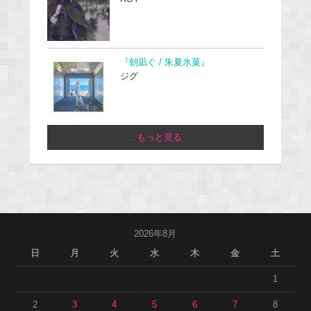
『朝凪ぐ / 朱夏氷菓』
ジグ
...もっと見る
2026年8月
日
月
火
水
木
金
土
1
2
3
4
5
6
7
8