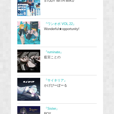
STUDY WITH MIKU
『ワンオポ VOL.22』
Wonderful★opportunity!
『ruminate』
藍宮ことの
『サイネリア』
かげぴーぼーる
『Sister』
ROY