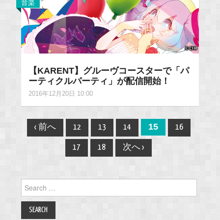
音楽
【KARENT】グルーヴコースターで「パ
ーティクルパーティ」が配信開始！
2016年12月20日 10:00
Post
15
‹ 前へ
12
13
14
16
navigation
17
18
次へ ›
Search
for: