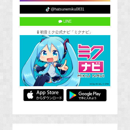
@hatsunemiku0831
LINE
初音ミク公式ナビ「ミクナビ」