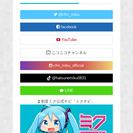
@cfm_miku
facebook
YouTube
ニコニコチャンネル
cfm_miku_official
@hatsunemiku0831
LINE
初音ミク公式ナビ「ミクナビ」