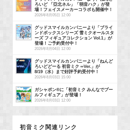
ろいど 「亞北ネル」「弱音ハク」が登
場！フェイスメーカーコラボも開催中！
2026年8月05日 12:00
グッドスマイルカンパニーより「ブライ
ンドボックスシリーズ 雪ミクオールスタ
ーズ フィギュアコレクション Vol.1」が
登場！ご予約受付中！
2026年8月04日 12:00
グッドスマイルカンパニーより「ねんど
ろいどどーる 初音ミク ∞Ver.」が
8/19（水）まで好評予約受付中！
2026年8月03日 15:00
ガシャポン®に「初音ミク みんなでプー
ルフィギュア」が登場！
2026年8月03日 12:00
初音ミク関連リンク