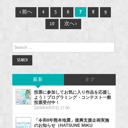
Post
7
‹ 前へ
4
5
6
8
9
navigation
10
次へ ›
Search
for:
最新
タグ
投票に参加してお気に入り作品を応援し
よう！プログラミング・コンテスト一般
投票受付中！
2026年8月07日 17:00
「令和8年熊本地震」復興支援企画実施
のお知らせ（HATSUNE MIKU