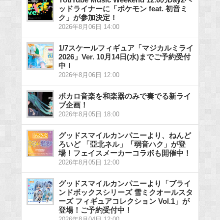
ッドライナーに「ポケモン feat. 初音ミ
ク」が参加決定！
2026年8月06日 14:00
1/7スケールフィギュア「マジカルミライ
2026」Ver. 10月14日(水)までご予約受付
中！
2026年8月06日 12:00
ボカロ音楽を和楽器のみで奏でる新ライ
ブ企画！
2026年8月05日 18:00
グッドスマイルカンパニーより、ねんど
ろいど 「亞北ネル」「弱音ハク」が登
場！フェイスメーカーコラボも開催中！
2026年8月05日 12:00
グッドスマイルカンパニーより「ブライ
ンドボックスシリーズ 雪ミクオールスタ
ーズ フィギュアコレクション Vol.1」が
登場！ご予約受付中！
2026年8月04日 12:00