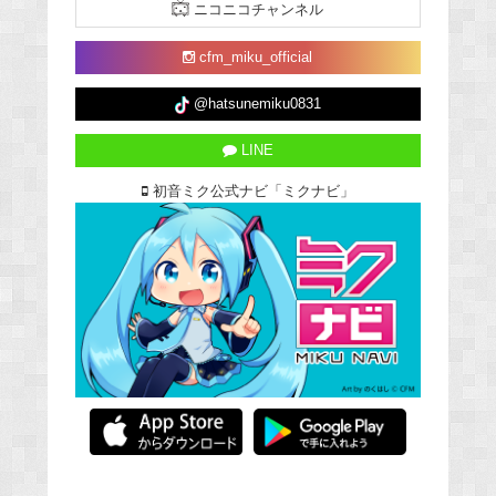
ニコニコチャンネル
cfm_miku_official
@hatsunemiku0831
LINE
初音ミク公式ナビ「ミクナビ」