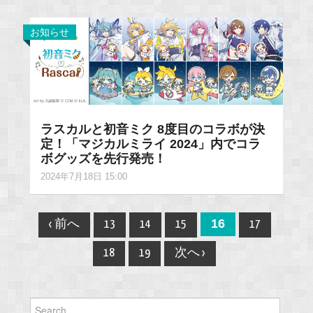
お知らせ
ラスカルと初音ミク 8度目のコラボが決
定！「マジカルミライ 2024」内でコラ
ボグッズを先行発売！
2024年7月18日 15:00
Post
16
‹ 前へ
13
14
15
17
navigation
18
19
次へ ›
Search