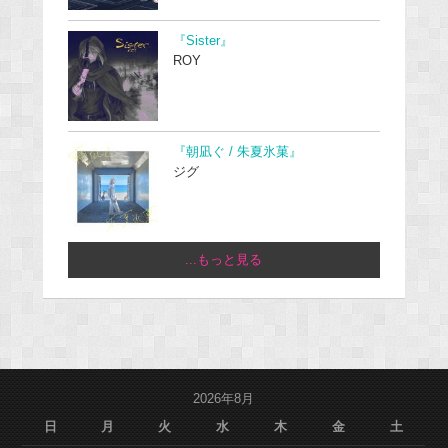
『Sister』
ROY
『朝凪ぐ / 朱夏氷菓』
ジグ
...もっと見る
2026年8月
日
月
火
水
木
金
土