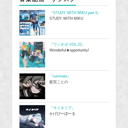
『STUDY WITH MIKU part 6』
STUDY WITH MIKU
『ワンオポ VOL.22』
Wonderful★opportunity!
『ruminate』
藍宮ことの
『サイネリア』
かげぴーぼーる