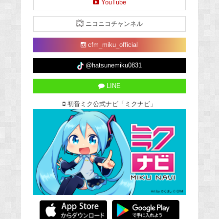
YouTube
ニコニコチャンネル
cfm_miku_official
@hatsunemiku0831
LINE
初音ミク公式ナビ「ミクナビ」