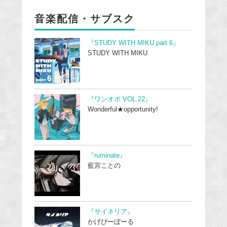
音楽配信・サブスク
『STUDY WITH MIKU part 6』
STUDY WITH MIKU
『ワンオポ VOL.22』
Wonderful★opportunity!
『ruminate』
藍宮ことの
『サイネリア』
かげぴーぼーる