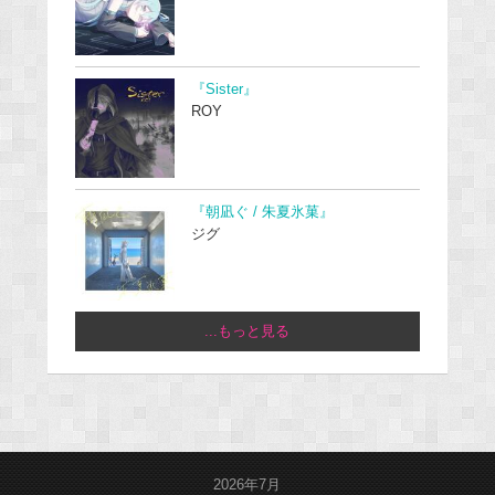
『Sister』
ROY
『朝凪ぐ / 朱夏氷菓』
ジグ
...もっと見る
2026年7月