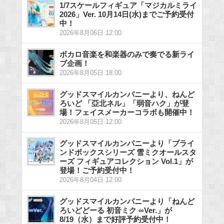
1/7スケールフィギュア「マジカルミライ
2026」Ver. 10月14日(水)までご予約受付
中！
2026年8月06日 12:00
ボカロ音楽を和楽器のみで奏でる新ライ
ブ企画！
2026年8月05日 18:00
グッドスマイルカンパニーより、ねんど
ろいど 「亞北ネル」「弱音ハク」が登
場！フェイスメーカーコラボも開催中！
2026年8月05日 12:00
グッドスマイルカンパニーより「ブライ
ンドボックスシリーズ 雪ミクオールスタ
ーズ フィギュアコレクション Vol.1」が
登場！ご予約受付中！
2026年8月04日 12:00
グッドスマイルカンパニーより「ねんど
ろいどどーる 初音ミク ∞Ver.」が
8/19（水）まで好評予約受付中！