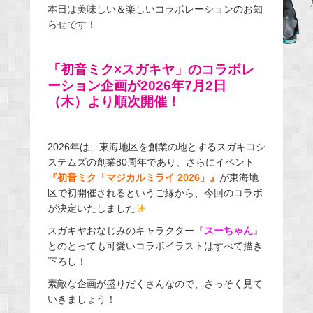
本日は美味しい＆楽しいコラボレーションのお知
e
らせです！
b
o
「初音ミク×スガキヤ」の
コラボレ
o
ーション企画が2026年7月2日
k
（木）より順次開催！
2026年は、東海地区を創業の地とするスガキコシ
ステムズの創業80周年であり、さらにイベント
『初音ミク「マジカルミライ 2026」』
が東海地
区で初開催されるというご縁から、今回のコラボ
が決定いたしました
スガキヤおなじみのキャラクター『
スーちゃん
』
とのとっても可愛いコラボイラストはすべて描き
下ろし！
素敵な企画が盛りだくさんなので、さっそく見て
いきましょう！