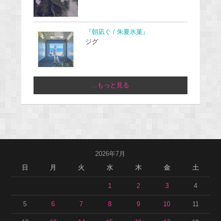
『朝凪ぐ / 朱夏氷菓』
ジグ
...もっと見る
2026年7月
日
月
火
水
木
金
土
1
2
3
4
5
6
7
8
9
10
11