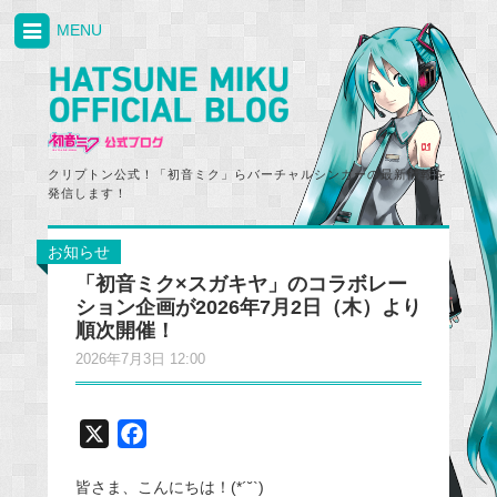
MENU
クリプトン公式！「初音ミク」らバーチャルシンガーの最新情報を
発信します！
お知らせ
「初音ミク×スガキヤ」のコラボレー
ション企画が2026年7月2日（木）より
順次開催！
2026年7月3日 12:00
X
F
a
皆さま、こんにちは！(*´˘`)
c