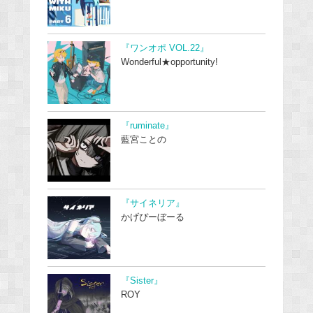
『ワンオポ VOL.22』
Wonderful★opportunity!
『ruminate』
藍宮ことの
『サイネリア』
かげぴーぼーる
『Sister』
ROY