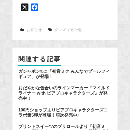
X
F
a
c
e
お知らせ
グッズ（その他）
b
o
o
関連する記事
k
ガシャポン®に「初音ミク みんなでプールフィ
ギュア」が登場！
おだやかな色合いのラインマーカー『マイルド
ライナー with ピアプロキャラクターズ』が発
売中！
100円ショップよりピアプロキャラクターズコ
ラボ第5弾が登場！順次発売中♪
プリントスイーツのプリロールより「初音ミ