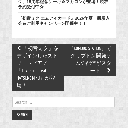
ク」19周年記念ケーキ＆マカロンが登場！現在
予約受付中☆
『初音ミク エムアイカード』2026年夏 新規入
会＆ご利用キャンペーン開催中！！
Post
「初音ミク」を
『KOMODO STATION』で
navigation
デザインしたスト
クリプトン開発ゲ
リートピアノ
ームの配信がスタ
「LovePiano feat.
ート！
HATSUNE MIKU」が登
場！
Search
for: