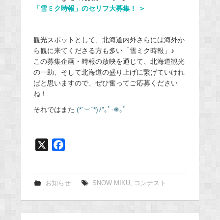
「雪ミク時報」のセリフ大募集！ ＞
観光スポットとして、北海道内外さらには海外か
ら観に来てくださる方も多い「雪ミク時報」♪
この募集企画・時報の放映を通じて、北海道観光
の一助、そして北海道の盛り上げに繋げていけれ
ばと思いますので、ぜひ奮ってご応募ください
ね！
それではまた
(*´︶`*)ﾉ"｡ﾟ·❅｡ﾟ
X
F
a
c
e
お知らせ
SNOW MIKU
,
コンテスト
b
o