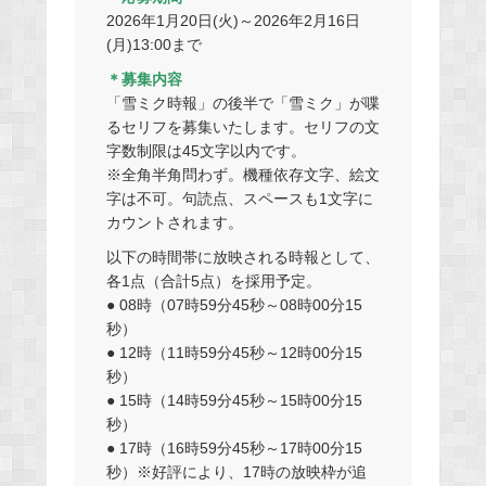
2026年1月20日(火)～2026年2月16日
(月)13:00まで
＊募集内容
「雪ミク時報」の後半で「雪ミク」が喋
るセリフを募集いたします。セリフの文
字数制限は45文字以内です。
※全角半角問わず。機種依存文字、絵文
字は不可。句読点、スペースも1文字に
カウントされます。
以下の時間帯に放映される時報として、
各1点（合計5点）を採用予定。
● 08時（07時59分45秒～08時00分15
秒）
● 12時（11時59分45秒～12時00分15
秒）
● 15時（14時59分45秒～15時00分15
秒）
● 17時（16時59分45秒～17時00分15
秒）※好評により、17時の放映枠が追