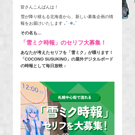
e
皆さんこんばんは！
b
雪が降り積もる北海道から、新しい募集企画の情
o
報をお届けいたします
｡ﾟ·❅｡ﾟ
o
その名も…
k
「雪ミク時報」のセリフ大募集！
あなたが考えたセリフを「雪ミク」が喋ります！
「COCONO SUSUKINO」の屋外デジタルボード
の時報として毎日放映 ♪