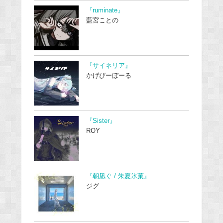
『ruminate』
藍宮ことの
『サイネリア』
かげぴーぼーる
『Sister』
ROY
『朝凪ぐ / 朱夏氷菓』
ジグ