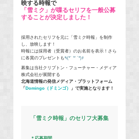
映する時報で
「雪ミク」が喋るセリフを一般公募
することが決定しました！
採用されたセリフを元に「雪ミク時報」を制作
し、放映します！
時報には採用者（受賞者）のお名前を表示！さら
に各賞のプレゼントも
٩
(*´
꒳
`*)
۶
募集は当社クリプトン・フューチャー・メディア
株式会社が展開する
北海道情報の発信メディア・プラットフォーム
「
Domingo（ドミンゴ）
」で実施となります！
「雪ミク時報」のセリフ大募集
＊応募期間