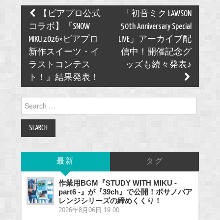
Post
【ピアプロ公式
「初音ミク LAWSON
navigation
コラボ】『SNOW
50th Anniversary Special
MIKU 2026×ピアプロ
LIVE」アーカイブ配
新作スイーツ・イ
信中！開催記念グ
ラストコンテス
ッズも続々発表♪
ト！』結果発表！
Search
for:
最新
タグ
作業用BGM『STUDY WITH MIKU -
part6 -』が『39ch』で公開！ボサノバア
レンジシリーズの締めくくり！
2026年8月06日 19:00