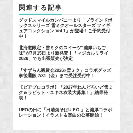
o
関連する記事
k
グッドスマイルカンパニーより「ブラインドボ
ックスシリーズ 雪ミクオールスターズ フィギ
ュアコレクション Vol.1」が登場！ご予約受付
中！
北海道限定・雪ミクのスイーツ“濃厚いちご
味”が7月15日より新発売！「マジカルミライ
2026」でも出張販売が決定
「すずらん観賞会2026×雪ミク」コラボグッズ
事後通販 7/31（金）まで受注受付中！
【ピアプロコラボ】「2027年ねんどろいど雪ミ
ク＆ラビット・ユキネ衣装大募集！」結果発
表！
UFOの日に「日清焼そばU.F.O.」と濃厚コラボ
レーション！イラスト＆楽曲の公募開始！