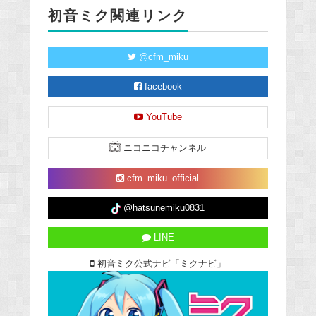
初音ミク関連リンク
@cfm_miku
facebook
YouTube
ニコニコチャンネル
cfm_miku_official
@hatsunemiku0831
LINE
初音ミク公式ナビ「ミクナビ」