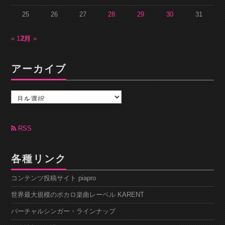
25
26
27
28
29
30
31
« 12月
2月 »
アーカイブ
ア
ー
カ
イ
ブ
RSS
各種リンク
コンテンツ投稿サイト piapro
世界最大規模のボカロ楽曲レーベル KARENT
バーチャルシンガー・ラインナップ