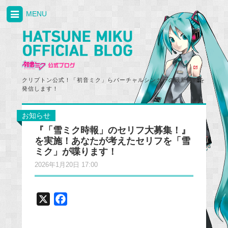
MENU
クリプトン公式！「初音ミク」らバーチャルシンガーの最新情報を
発信します！
お知らせ
『「雪ミク時報」のセリフ大募集！』
を実施！あなたが考えたセリフを「雪
ミク」が喋ります！
2026年1月20日 17:00
X
F
a
c