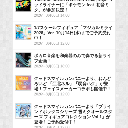
ッドライナーに「ポケモン feat. 初音ミ
ク」が参加決定！
2026年8月06日 14:00
1/7スケールフィギュア「マジカルミライ
2026」Ver. 10月14日(水)までご予約受付
中！
2026年8月06日 12:00
ボカロ音楽を和楽器のみで奏でる新ライ
ブ企画！
2026年8月05日 18:00
グッドスマイルカンパニーより、ねんど
ろいど 「亞北ネル」「弱音ハク」が登
場！フェイスメーカーコラボも開催中！
2026年8月05日 12:00
グッドスマイルカンパニーより「ブライ
ンドボックスシリーズ 雪ミクオールスタ
ーズ フィギュアコレクション Vol.1」が
登場！ご予約受付中！
2026年8月04日 12:00