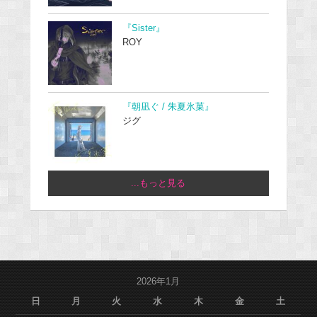
『Sister』
ROY
『朝凪ぐ / 朱夏氷菓』
ジグ
...もっと見る
2026年1月
日
月
火
水
木
金
土