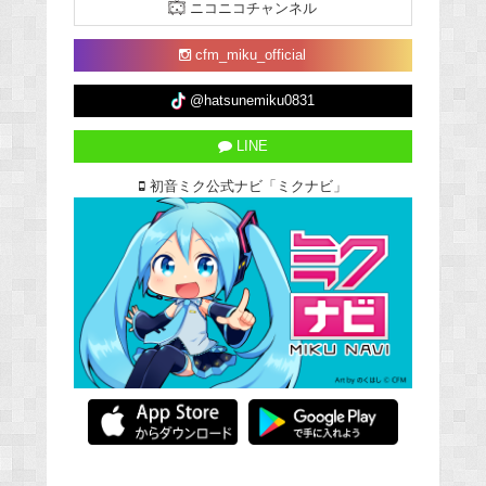
ニコニコチャンネル
cfm_miku_official
@hatsunemiku0831
LINE
初音ミク公式ナビ「ミクナビ」