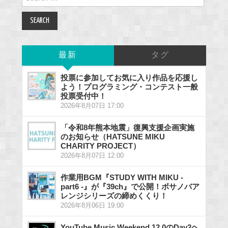
for:
最新
タグ
投票に参加してお気に入り作品を応援し
よう！プログラミング・コンテスト一般
投票受付中！
2026年8月07日 17:00
「令和8年熊本地震」復興支援企画実施
のお知らせ（HATSUNE MIKU
CHARITY PROJECT）
2026年8月07日 12:00
作業用BGM『STUDY WITH MIKU -
part6 -』が『39ch』で公開！ボサノバア
レンジシリーズの締めくくり！
2026年8月06日 19:00
YouTube Music Weekend 12.0のDay2ヘ