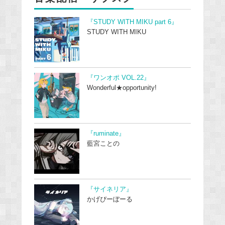
『STUDY WITH MIKU part 6』
STUDY WITH MIKU
『ワンオポ VOL.22』
Wonderful★opportunity!
『ruminate』
藍宮ことの
『サイネリア』
かげぴーぼーる