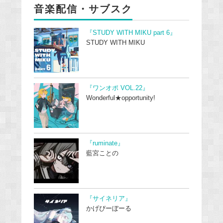
音楽配信・サブスク
『STUDY WITH MIKU part 6』
STUDY WITH MIKU
『ワンオポ VOL.22』
Wonderful★opportunity!
『ruminate』
藍宮ことの
『サイネリア』
かげぴーぼーる