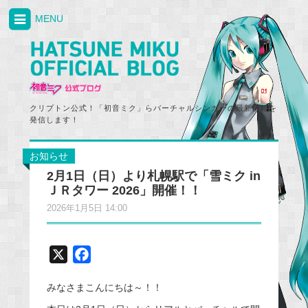
MENU
クリプトン公式！「初音ミク」らバーチャルシンガーの最新情報を
発信します！
お知らせ
2月1日（日）より札幌駅で「雪ミク in
ＪＲタワー 2026」開催！！
2026年1月5日 14:00
X
F
a
みなさまこんにちは～！！
c
e