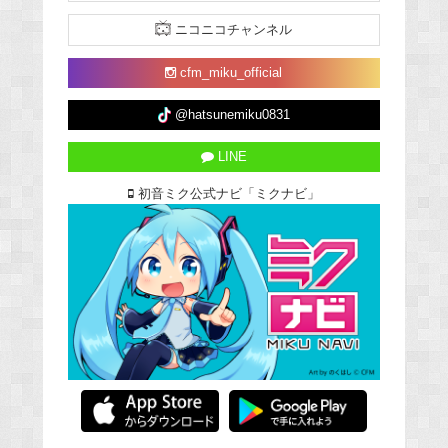
ニコニコチャンネル
cfm_miku_official
@hatsunemiku0831
LINE
初音ミク公式ナビ「ミクナビ」