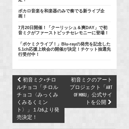
ボカロ音楽を和楽器のみで奏でる新ライブ企
画！
7月20日開催！「クーリッシュ＆爽DAY」で初
音ミクがファーストピッチセレモニーに登場！
「ポケミクライブ！」Blu-rayの発売を記念した
5.1ch応援上映会の開催が決定！チケット抽選先
行受付中！
Post
初音ミク×チロ
初音ミクのアート
navigation
ルチョコ「チロル
プロジェクト「ART
チョコ〈みっくみ
OF MIKU」公式サイ
くみるくミン
トを公開
ト〉」１/26より発
売決定！