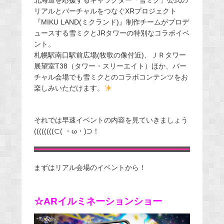
北海道を応援するキャラクター「雪ミク」公式の
リアルとバーチャルをつなぐXRプロジェクト
『MIKU LAND(ミクランド)』制作チームがプロデ
ュースする雪ミクとJRタワーの特別なコラボイベ
ント。
札幌駅南口駅前広場(牧歌の像付近)、ＪＲタワー
展望室T38（タワー・スリーエイト）ほか、バー
チャル会場でも雪ミクとのコラボコンテンツをお
楽しみいただけます。
それでは早速イベントの内容を見ていきましょう
((((((((⊂( ・ω・)⊃！
まずはリアル会場のイベントから！
☆ARイルミネーションショー