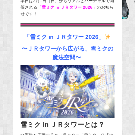
本日は2月1日（日）からリアルとバーチャルで開
催される
「雪ミク in ＪＲタワー 2026」
のお知ら
b
せです！
o
o
k
「雪ミク in ＪＲタワー 2026」
〜ＪＲ
タワーから広がる、雪ミクの
魔法空間
〜
雪ミク in ＪＲタワーとは？