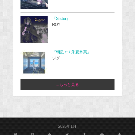
『Sister』
ROY
『朝凪ぐ / 朱夏氷菓』
ジグ
...もっと見る
2026年1月
日
月
火
水
木
金
土