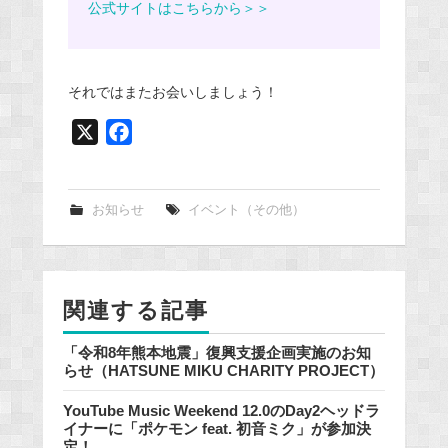
公式サイトはこちらから＞＞
それではまたお会いしましょう！
X
F
a
c
e
お知らせ
イベント（その他）
b
o
o
関連する記事
k
「令和8年熊本地震」復興支援企画実施のお知
らせ（HATSUNE MIKU CHARITY PROJECT）
YouTube Music Weekend 12.0のDay2ヘッドラ
イナーに「ポケモン feat. 初音ミク」が参加決
定！