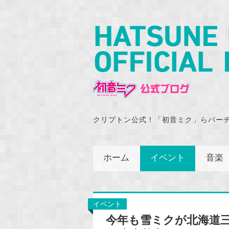
クリプトン公式！「初音ミク」らバー
ホーム
イベント
音楽
イベント
今年も雪ミクが北海道三