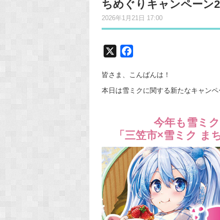
ちめぐりキャンペーン20
2026年1月21日 17:00
X
F
a
皆さま、こんばんは！
c
e
本日は雪ミクに関する新たなキャンペ
b
o
今年も雪ミク
o
「三笠市×雪ミク ま
k