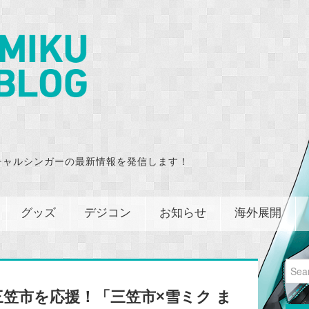
チャルシンガーの最新情報を発信します！
グッズ
デジコン
お知らせ
海外展開
Sear
for:
笠市を応援！「三笠市×雪ミク ま