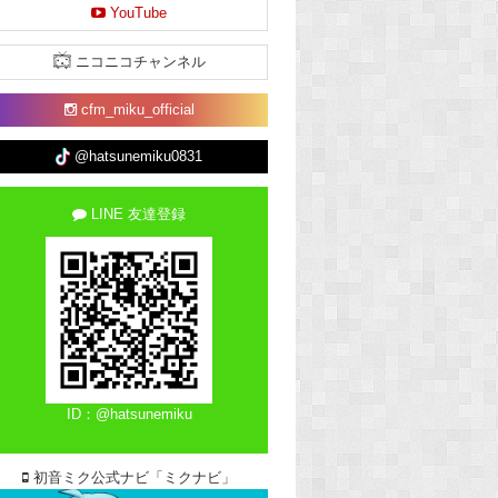
YouTube
ニコニコチャンネル
cfm_miku_official
@hatsunemiku0831
LINE 友達登録
ID：@hatsunemiku
初音ミク公式ナビ「ミクナビ」