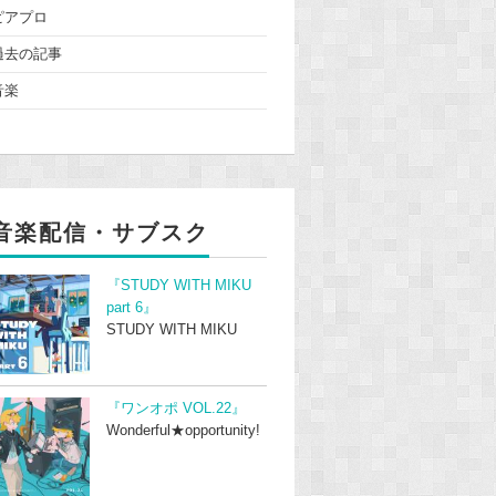
ピアプロ
過去の記事
音楽
音楽配信・サブスク
『STUDY WITH MIKU
part 6』
STUDY WITH MIKU
『ワンオポ VOL.22』
Wonderful★opportunity!