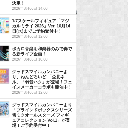
決定！
2026年8月06日 14:00
1/7スケールフィギュア「マジ
カルミライ 2026」Ver. 10月14
日(水)までご予約受付中！
2026年8月06日 12:00
ボカロ音楽を和楽器のみで奏で
る新ライブ企画！
2026年8月05日 18:00
グッドスマイルカンパニーよ
り、ねんどろいど 「亞北ネ
ル」「弱音ハク」が登場！フェ
イスメーカーコラボも開催中！
2026年8月05日 12:00
グッドスマイルカンパニーより
「ブラインドボックスシリーズ
雪ミクオールスターズ フィギ
ュアコレクション Vol.1」が登
場！ご予約受付中！