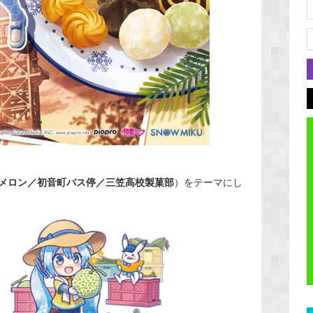
メロン／初音町バス停／三笠高校製菓部
）をテーマにし