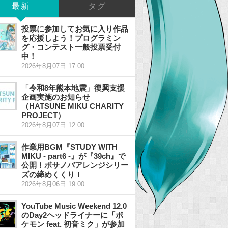
最新
タグ
投票に参加してお気に入り作品
を応援しよう！プログラミン
グ・コンテスト一般投票受付
中！
2026年8月07日 17:00
「令和8年熊本地震」復興支援
企画実施のお知らせ
（HATSUNE MIKU CHARITY
PROJECT）
2026年8月07日 12:00
作業用BGM『STUDY WITH
MIKU - part6 -』が『39ch』で
公開！ボサノバアレンジシリー
ズの締めくくり！
2026年8月06日 19:00
YouTube Music Weekend 12.0
のDay2ヘッドライナーに「ポ
ケモン feat. 初音ミク」が参加