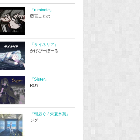
『ruminate』
藍宮ことの
『サイネリア』
かげぴーぼーる
『Sister』
ROY
『朝凪ぐ / 朱夏氷菓』
ジグ