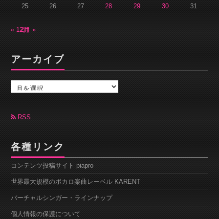
25
26
27
28
29
30
31
« 12月
2月 »
アーカイブ
ア
ー
カ
イ
ブ
RSS
各種リンク
コンテンツ投稿サイト piapro
世界最大規模のボカロ楽曲レーベル KARENT
バーチャルシンガー・ラインナップ
個人情報の保護について