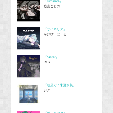
『ruminate』
藍宮ことの
『サイネリア』
かげぴーぼーる
『Sister』
ROY
『朝凪ぐ / 朱夏氷菓』
ジグ