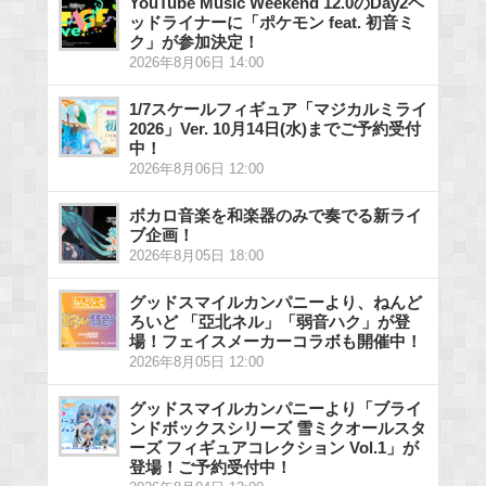
YouTube Music Weekend 12.0のDay2ヘ
ッドライナーに「ポケモン feat. 初音ミ
ク」が参加決定！
2026年8月06日 14:00
1/7スケールフィギュア「マジカルミライ
2026」Ver. 10月14日(水)までご予約受付
中！
2026年8月06日 12:00
ボカロ音楽を和楽器のみで奏でる新ライ
ブ企画！
2026年8月05日 18:00
グッドスマイルカンパニーより、ねんど
ろいど 「亞北ネル」「弱音ハク」が登
場！フェイスメーカーコラボも開催中！
2026年8月05日 12:00
グッドスマイルカンパニーより「ブライ
ンドボックスシリーズ 雪ミクオールスタ
ーズ フィギュアコレクション Vol.1」が
登場！ご予約受付中！