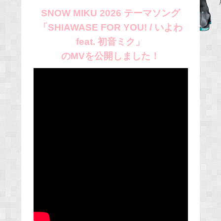
e
SNOW MIKU 2026 テーマソング
b
「SHIAWASE FOR YOU! / いよわ
o
feat. 初音ミク」
o
のMVを公開しました！
k