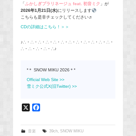
「
ふかしぎプラリネージュ feat. 初音ミク
」が
2026年1月21日(水)
にリリースします
こちらも是非チェックしてください♬
CDの詳細はこちら！＞＞
♪∴・∴・∴・∴・∴・∴・∴・∴・∴・∴・∴・∴・
∴・∴・∴・∴・∴♪
*＊ SNOW MIKU 2026＊*
Official Web Site >>
雪ミク公式X(旧Twitter) >>
X
F
a
c
e
音楽
39ch
,
SNOW MIKU