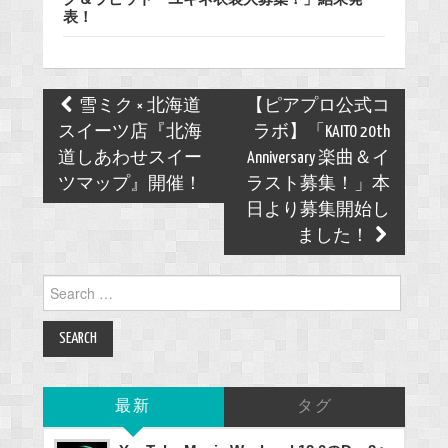
表！
Post
雪ミク × 北海道
【ピアプロ公式コ
navigation
スイーツ店『北海
ラボ】「KAITO 20th
道しあわせスイー
Anniversary 楽曲＆イ
ツマップ』開催！
ラスト募集！」本
日より募集開始し
ました！
Search
for:
最新
タグ