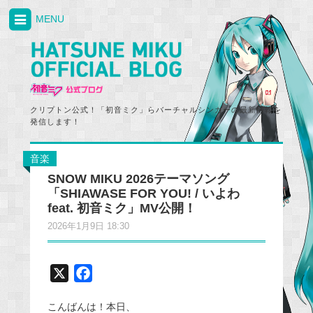
MENU
クリプトン公式！「初音ミク」らバーチャルシンガーの最新情報を
発信します！
音楽
SNOW MIKU 2026テーマソング
「SHIAWASE FOR YOU! / いよわ
feat. 初音ミク」MV公開！
2026年1月9日 18:30
X
F
a
こんばんは！本日、
c