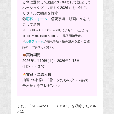
る際に選択して動画のBGMとして設定して
ハッシュタグ「#雪ミク2026」をつけてオ
リジナルの動画を投稿
②
応募フォーム
に必要事項・動画URLを入
力して送信！
※「SHIAWASE FOR YOU!」は1月10日(土)から
TikTokとYouTube Shortsにて配信開始予定。
※
応募フォーム
の注意事項・応募規約を必ずご確
認の上ご参加ください。
実施期間
2026年1月10日(土)～2026年2月8日
(日)23:59まで
賞品・当選人数
抽選で5名様に「雪ミクたちのグッズ詰め
合わせ」をプレゼント♪
また、「SHIAWASE FOR YOU!」を収録したアル
バム、