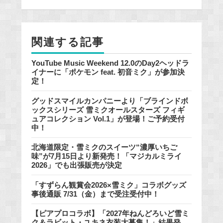
b
o
o
関連する記事
k
YouTube Music Weekend 12.0のDay2ヘッドラ
イナーに「ポケモン feat. 初音ミク」が参加決
定！
グッドスマイルカンパニーより「ブラインドボ
ックスシリーズ 雪ミクオールスターズ フィギ
ュアコレクション Vol.1」が登場！ご予約受付
中！
北海道限定・雪ミクのスイーツ“濃厚いちご
味”が7月15日より新発売！「マジカルミライ
2026」でも出張販売が決定
「すずらん観賞会2026×雪ミク」コラボグッズ
事後通販 7/31（金）まで受注受付中！
【ピアプロコラボ】「2027年ねんどろいど雪ミ
ク＆ラビット・ユキネ衣装大募集！」結果発