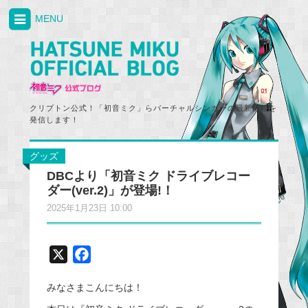
MENU
クリプトン公式！「初音ミク」らバーチャルシンガーの最新情報を
発信します！
グッズ
DBCより「初音ミク ドライブレコー
ダー(ver.2)」が登場!！
2025年1月23日 10:00
X
F
a
みなさまこんにちは！
c
e