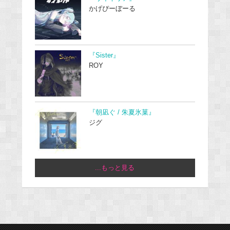
かげぴーぼーる
『Sister』
ROY
『朝凪ぐ / 朱夏氷菓』
ジグ
...もっと見る