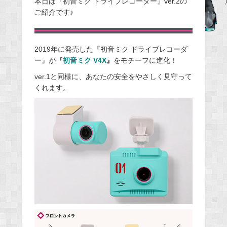
本日は『初音ミク ドライブレコーダー』ver.2の
ご紹介です♪
b
o
o
2019年に発売した『初音ミク ドライブレコーダ
k
ー』が
『
初音ミク V4X
』
をモチーフに進化！
ver.1と同様に、あなたの安全をやさしく見守って
くれます。