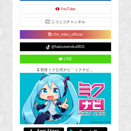
YouTube
ニコニコチャンネル
cfm_miku_official
@hatsunemiku0831
LINE
初音ミク公式ナビ「ミクナビ」