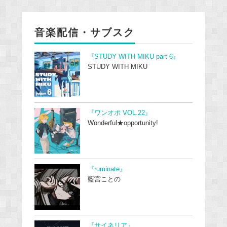
音楽配信・サブスク
『STUDY WITH MIKU part 6』
STUDY WITH MIKU
『ワンオポ VOL.22』
Wonderful★opportunity!
『ruminate』
藍宮ことの
『サイネリア』