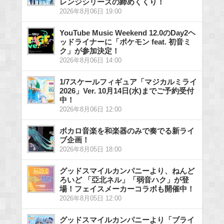
レンジシリーズの締めくくり！
2026年8月06日 19:00
YouTube Music Weekend 12.0のDay2ヘ
ッドライナーに「ポケモン feat. 初音ミ
ク」が参加決定！
2026年8月06日 14:00
1/7スケールフィギュア「マジカルミライ
2026」Ver. 10月14日(水)までご予約受付
中！
2026年8月06日 12:00
ボカロ音楽を和楽器のみで奏でる新ライ
ブ企画！
2026年8月05日 18:00
グッドスマイルカンパニーより、ねんど
ろいど 「亞北ネル」「弱音ハク」が登
場！フェイスメーカーコラボも開催中！
2026年8月05日 12:00
グッドスマイルカンパニーより「ブライ