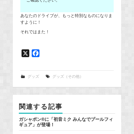
あなたのドライブが、もっと特別なものになりま
すように！
それではまた！
X
F
a
c
e
グッズ
グッズ（その他）
b
o
o
関連する記事
k
ガシャポン®に「初音ミク みんなでプールフィ
ギュア」が登場！