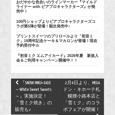
おだやかな色合いのラインマーカー『マイルド
ライナー with ピアプロキャラクターズ』が発
売中！
100円ショップよりピアプロキャラクターズコ
ラボ第5弾が登場！順次発売中♪
プリントスイーツのプリロールより「初音ミ
ク」19周年記念ケーキ＆マカロンが登場！現在
予約受付中☆
『初音ミク エムアイカード』2026年夏 新規入
会＆ご利用キャンペーン開催中！！
Post
『SNOW MIKU×GiGO
2月4日より、MEGA
navigation
～White Sweet Sweets
ドン・キホーテ札
～』実施決定！
幌狸小路本店と
「雪ミク焼き」の
「雪ミク」のコラ
販売も♪
ボフェアが開催！