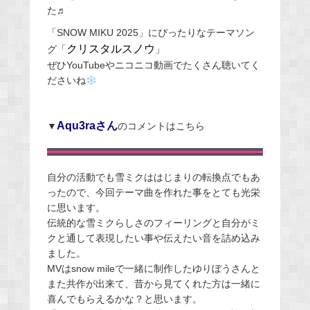
た♬
「SNOW MIKU 2025」にぴったりなテーマソン
クリスタルスノウ
グ「
」
ぜひYouTubeやニコニコ動画でたくさん聴いてく
ださいね
Aqu3raさん
▼
のコメントはこちら
自分の活動でも雪ミクははじまりの転換点でもあ
ったので、今回テーマ曲を作れた事をとても光栄
に思います。
伝統的な雪ミクらしさのフィーリングと自分がミ
クと通して表現したい事や伝えたい音を詰め込み
ました。
MVはsnow mileで一緒に制作したゆりぼうさんと
また共作が出来て、昔から見てくれた方は一緒に
喜んでもらえるかな？と思います。