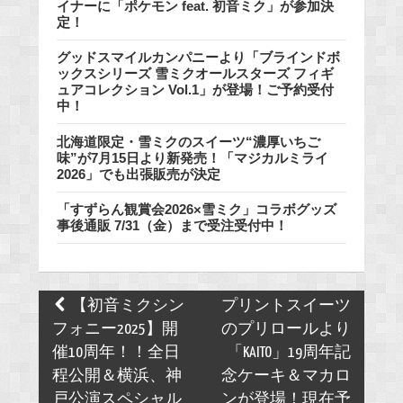
イナーに「ポケモン feat. 初音ミク」が参加決
定！
グッドスマイルカンパニーより「ブラインドボ
ックスシリーズ 雪ミクオールスターズ フィギ
ュアコレクション Vol.1」が登場！ご予約受付
中！
北海道限定・雪ミクのスイーツ“濃厚いちご
味”が7月15日より新発売！「マジカルミライ
2026」でも出張販売が決定
「すずらん観賞会2026×雪ミク」コラボグッズ
事後通販 7/31（金）まで受注受付中！
Post
【初音ミクシン
プリントスイーツ
navigation
フォニー2025】開
のプリロールより
催10周年！！全日
「KAITO」19周年記
程公開＆横浜、神
念ケーキ＆マカロ
戸公演スペシャル
ンが登場！現在予