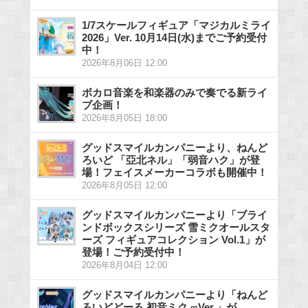
1/7スケールフィギュア「マジカルミライ
2026」Ver. 10月14日(水)までご予約受付
中！
2026年8月06日 12:00
ボカロ音楽を和楽器のみで奏でる新ライ
ブ企画！
2026年8月05日 18:00
グッドスマイルカンパニーより、ねんど
ろいど 「亞北ネル」「弱音ハク」が登
場！フェイスメーカーコラボも開催中！
2026年8月05日 12:00
グッドスマイルカンパニーより「ブライ
ンドボックスシリーズ 雪ミクオールスタ
ーズ フィギュアコレクション Vol.1」が
登場！ご予約受付中！
2026年8月04日 12:00
グッドスマイルカンパニーより「ねんど
ろいどどーる 初音ミク ∞Ver.」が