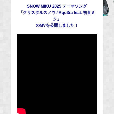
e
SNOW MIKU 2025 テーマソング
b
「クリスタルスノウ / Aqu3ra feat. 初音ミ
o
ク」
o
のMVを公開しました！
k