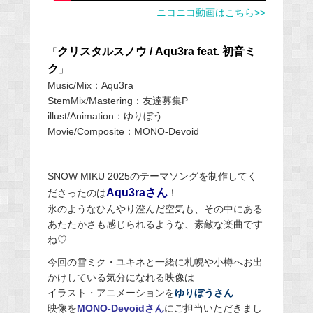
ニコニコ動画はこちら>>
クリスタルスノウ / Aqu3ra feat. 初音ミ
「
ク
」
Music/Mix：Aqu3ra
StemMix/Mastering：友達募集P
illust/Animation：ゆりぼう
Movie/Composite：MONO-Devoid
SNOW MIKU 2025のテーマソングを制作してく
Aqu3raさん
ださったのは
！
氷のようなひんやり澄んだ空気も、その中にある
あたたかさも感じられるような、素敵な楽曲です
ね♡
今回の雪ミク・ユキネと一緒に札幌や小樽へお出
かけしている気分になれる映像は
イラスト・アニメーションを
ゆりぼうさん
映像を
MONO-Devoidさん
にご担当いただきまし