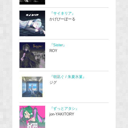
『サイネリア』
かげぴーぼーる
『Sister』
ROY
『朝凪ぐ / 朱夏氷菓』
ジグ
『ずっとアタシ』
jon-YAKITORY