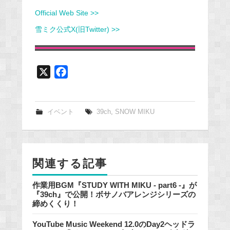
Official Web Site >>
雪ミク公式X(旧Twitter) >>
X
F
a
c
e
イベント
39ch
,
SNOW MIKU
b
o
o
関連する記事
k
作業用BGM『STUDY WITH MIKU - part6 -』が
『39ch』で公開！ボサノバアレンジシリーズの
締めくくり！
YouTube Music Weekend 12.0のDay2ヘッドラ