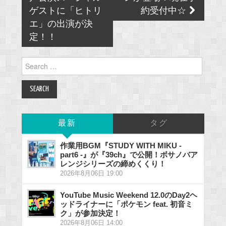
ゲストに「ヒトリ
約受付中☆
エ」の出演が決
定！！
Search
for:
最新
タグ
作業用BGM『STUDY WITH MIKU -
part6 -』が『39ch』で公開！ボサノバア
レンジシリーズの締めくくり！
2026年8月06日 19:00
YouTube Music Weekend 12.0のDay2ヘ
ッドライナーに「ポケモン feat. 初音ミ
ク」が参加決定！
2026年8月06日 14:00