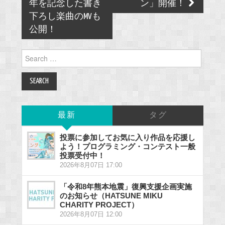
年を記念した書き
ン」開催！
下ろし楽曲のMVも
公開！
Search
for:
最新
タグ
投票に参加してお気に入り作品を応援し
よう！プログラミング・コンテスト一般
投票受付中！
2026年8月07日 17:00
「令和8年熊本地震」復興支援企画実施
のお知らせ（HATSUNE MIKU
CHARITY PROJECT）
2026年8月07日 12:00