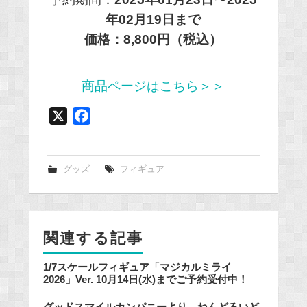
年02月19日まで
価格：8,800円（税込）
商品ページはこちら＞＞
X
F
a
c
e
グッズ
フィギュア
b
o
o
関連する記事
k
1/7スケールフィギュア「マジカルミライ
2026」Ver. 10月14日(水)までご予約受付中！
グッドスマイルカンパニーより、ねんどろいど