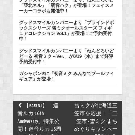
「亞北ネル」「弱音ハク」が登場！フェイスメ
ーカーコラボも開催中！
グッドスマイルカンパニーより「ブラインドボ
ックスシリーズ 雪ミクオールスターズ フィギ
ュアコレクション Vol.1」が登場！ご予約受付
中！
グッドスマイルカンパニーより「ねんどろいど
どーる 初音ミク ∞Ver.」が8/19（水）まで好評
予約受付中！
ガシャポン®に「初音ミク みんなでプールフィ
ギュア」が登場！
Post
【KARENT】「巡
雪ミクが北海道三
navigation
音ルカ 16th
笠市を応援！「三
Anniversary」特集公
笠市×雪ミク まち
開！巡音ルカ 16周
めぐりキャンペー