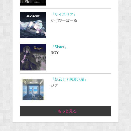
『サイネリア』
かげぴーぼーる
『Sister』
ROY
『朝凪ぐ / 朱夏氷菓』
ジグ
...もっと見る