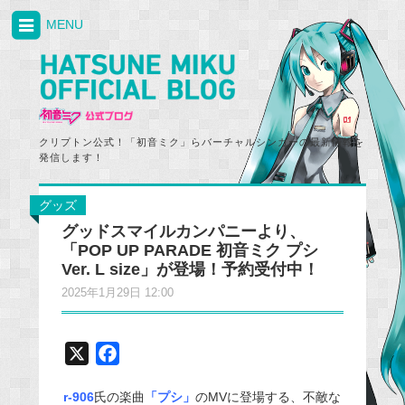
MENU
クリプトン公式！「初音ミク」らバーチャルシンガーの最新情報を
発信します！
グッズ
グッドスマイルカンパニーより、
「POP UP PARADE 初音ミク プシ
Ver. L size」が登場！予約受付中！
2025年1月29日 12:00
X
F
a
r-906
氏の楽曲
「プシ」
のMVに登場する、不敵な
c