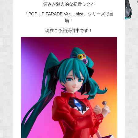
笑みが魅力的な初音ミクが
e
「POP UP PARADE Ver. L size」シリーズで登
b
場！
o
o
現在ご予約受付中です！
k