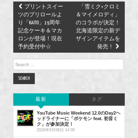
Post
プリントスイー
「雪ミク×クロミ
navigation
ツのプリロールよ
＆マイメロディ」
り「KAITO」19周年
のコラボが決定！
記念ケーキ＆マカ
北海道限定の新デ
ロンが登場！現在
ザインアイテムを
予約受付中☆
発売！
Search
for:
最新
タグ
YouTube Music Weekend 12.0のDay2ヘ
ッドライナーに「ポケモン feat. 初音ミ
ク」が参加決定！
2026年8月06日 14:00