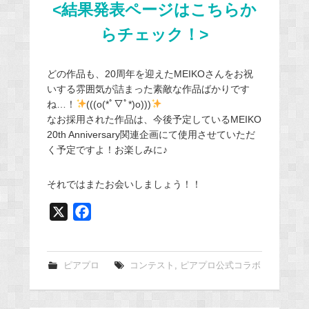
<結果発表ページはこちらか
らチェック！>
どの作品も、20周年を迎えたMEIKOさんをお祝
いする雰囲気が詰まった素敵な作品ばかりです
ね…！
(((o(*ﾟ▽ﾟ*)o)))
なお採用された作品は、今後予定しているMEIKO
20th Anniversary関連企画にて使用させていただ
く予定ですよ！お楽しみに♪
それではまたお会いしましょう！！
X
F
a
c
e
ピアプロ
コンテスト
,
ピアプロ公式コラボ
b
o