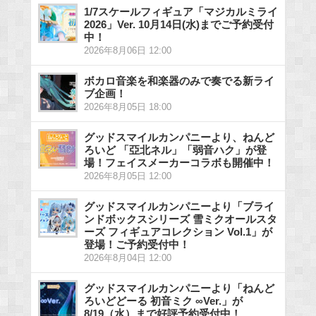
1/7スケールフィギュア「マジカルミライ
2026」Ver. 10月14日(水)までご予約受付
中！
2026年8月06日 12:00
ボカロ音楽を和楽器のみで奏でる新ライ
ブ企画！
2026年8月05日 18:00
グッドスマイルカンパニーより、ねんど
ろいど 「亞北ネル」「弱音ハク」が登
場！フェイスメーカーコラボも開催中！
2026年8月05日 12:00
グッドスマイルカンパニーより「ブライ
ンドボックスシリーズ 雪ミクオールスタ
ーズ フィギュアコレクション Vol.1」が
登場！ご予約受付中！
2026年8月04日 12:00
グッドスマイルカンパニーより「ねんど
ろいどどーる 初音ミク ∞Ver.」が
8/19（水）まで好評予約受付中！