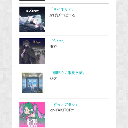
『サイネリア』
かげぴーぼーる
『Sister』
ROY
『朝凪ぐ / 朱夏氷菓』
ジグ
『ずっとアタシ』
jon-YAKITORY