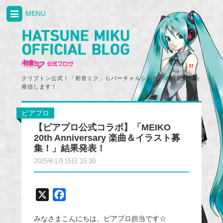
MENU
クリプトン公式！「初音ミク」らバーチャルシンガーの最新情報を
発信します！
ピアプロ
【ピアプロ公式コラボ】「MEIKO
20th Anniversary 楽曲＆イラスト募
集！」結果発表！
2025年1月15日 15:30
X
F
a
みなさまこんにちは、ピアプロ担当です☆
c