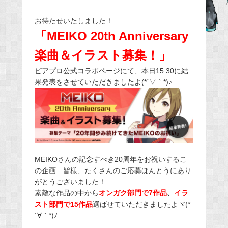
e
お待たせいたしました！
b
「MEIKO 20th Anniversary
o
o
楽曲＆イラスト募集！」
k
ピアプロ公式コラボページにて、本日15:30に結
果発表をさせていただきましたよ(*´▽｀*)♪
MEIKOさんの記念すべき20周年をお祝いするこ
の企画…皆様、たくさんのご応募ほんとうにあり
がとうございました！
素敵な作品の中から
オンガク部門で7作品
、
イラ
スト部門で15作品
選ばせていただきましたよヾ(*
´∀｀*)ﾉ