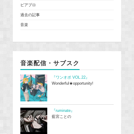
ピアプロ
過去の記事
音楽
音楽配信・サブスク
『ワンオポ VOL.22』
Wonderful★opportunity!
『ruminate』
藍宮ことの