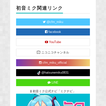
初音ミク関連リンク
@cfm_miku
facebook
YouTube
ニコニコチャンネル
cfm_miku_official
@hatsunemiku0831
LINE
初音ミク公式ナビ「ミクナビ」