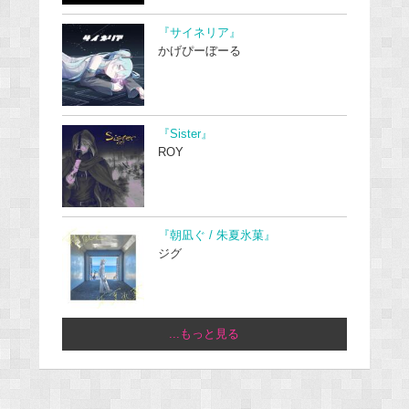
『サイネリア』
かげぴーぼーる
『Sister』
ROY
『朝凪ぐ / 朱夏氷菓』
ジグ
...もっと見る