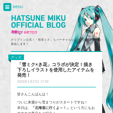
MENU
クリプトン公式！「初音ミク」らバーチャルシンガーの最新情報を
発信します！
グッズ
「雪ミク×き花」コラボが決定！描き
下ろしイラストを使用したアイテムを
発売！
2025年1月27日 17:00
皆さんこんばんは！
ついに来週から雪まつりがスタートですね！
本日は、
「北海道に行くよ～！」
という方にもお