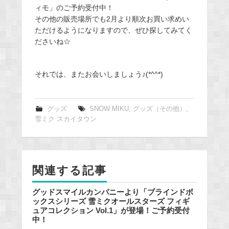
ィモ」のご予約受付中！
その他の販売場所でも2月より順次お買い求めい
ただけるようになりますので、ぜひ探してみてく
ださいね☆
それでは、またお会いしましょう♪(*^^*)
グッズ
SNOW MIKU
,
グッズ（その他）
,
雪ミク スカイタウン
関連する記事
グッドスマイルカンパニーより「ブラインドボ
ックスシリーズ 雪ミクオールスターズ フィギ
ュアコレクション Vol.1」が登場！ご予約受付
中！