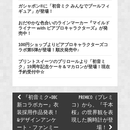
ガシャポン®に「初音ミク みんなでプールフィ
ギュア」が登場！
おだやかな色合いのラインマーカー『マイルド
ライナー with ピアプロキャラクターズ』が発
売中！
100円ショップよりピアプロキャラクターズコ
ラボ第5弾が登場！順次発売中♪
プリントスイーツのプリロールより「初音ミ
ク」19周年記念ケーキ＆マカロンが登場！現在
予約受付中☆
Post
『初音ミク×DBC
PREMICO（プレミ
navigation
新コラボカー』衣
コ）から、『千本
装採用作品発表！
桜』の世界観を表
&デザインアンケ
現した腕時計が登
ート・ファンミー
場！