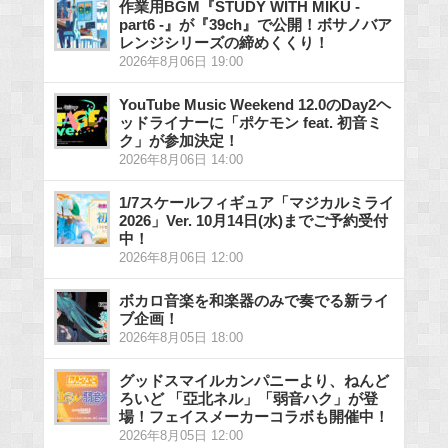
作業用BGM『STUDY WITH MIKU -
part6 -』が『39ch』で公開！ボサノバア
レンジシリーズの締めくくり！
2026年8月06日 19:00
YouTube Music Weekend 12.0のDay2ヘ
ッドライナーに「ポケモン feat. 初音ミ
ク」が参加決定！
2026年8月06日 14:00
1/7スケールフィギュア「マジカルミライ
2026」Ver. 10月14日(水)までご予約受付
中！
2026年8月06日 12:00
ボカロ音楽を和楽器のみで奏でる新ライ
ブ企画！
2026年8月05日 18:00
グッドスマイルカンパニーより、ねんど
ろいど 「亞北ネル」「弱音ハク」が登
場！フェイスメーカーコラボも開催中！
2026年8月05日 12:00