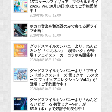
1/7スケールフィギュア「マジカルミライ
2026」Ver. 10月14日(水)までご予約受付
中！
2026年8月06日 12:00
ボカロ音楽を和楽器のみで奏でる新ライ
ブ企画！
2026年8月05日 18:00
グッドスマイルカンパニーより、ねんど
ろいど 「亞北ネル」「弱音ハク」が登
場！フェイスメーカーコラボも開催中！
2026年8月05日 12:00
グッドスマイルカンパニーより「ブライ
ンドボックスシリーズ 雪ミクオールスタ
ーズ フィギュアコレクション Vol.1」が
登場！ご予約受付中！
2026年8月04日 12:00
グッドスマイルカンパニーより「ねんど
ろいどどーる 初音ミク ∞Ver.」が
8/19（水）まで好評予約受付中！