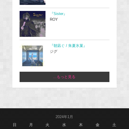
『Sister』
ROY
『朝凪ぐ / 朱夏氷菓』
ジグ
...もっと見る
2024年1月
日
月
火
水
木
金
土