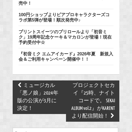
売中！
100円ショップよりピアプロキャラクターズコ
ラボ第5弾が登場！順次発売中♪
プリントスイーツのプリロールより「初音ミ
ク」19周年記念ケーキ＆マカロンが登場！現在
予約受付中☆
『初音ミク エムアイカード』2026年夏 新規入
会＆ご利用キャンペーン開催中！！
Post
ミュージカル
プロジェクトセカ
navigation
「悪ノ娘」2024年
イ『25時、ナイト
版の公演が3月に
コードで。 SEKAI
決定！
ALBUM vol.2』がKARENT
より配信開始！
Search