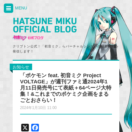
MENU
クリプトン公式！「初音ミク」らバーチャルシンガーの最新情報を
発信します！
お知らせ
「ポケモン feat. 初音ミク Project
VOLTAGE」が週刊ファミ通2024年1
月11日発売号にて表紙＋64ページ大特
集！&これまでのポケミク企画をまる
ごとおさらい！
2024年1月10日 11:00
X
F