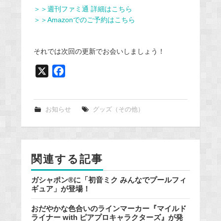
＞＞週刊ファミ通 詳細はこちら
＞＞Amazonでのご予約はこちら
それでは次回の更新でお会いしましょう！
X
F
a
c
e
お知らせ
グッズ（その他）
b
o
o
関連する記事
k
ガシャポン®に「初音ミク みんなでプールフィ
ギュア」が登場！
おだやかな色合いのラインマーカー『マイルド
ライナー with ピアプロキャラクターズ』が発