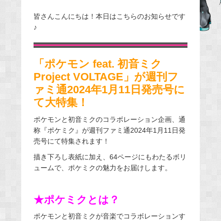
a
皆さんこんにちは！本日はこちらのお知らせです
c
♪
e
b
o
「ポケモン feat. 初音ミク
o
Project VOLTAGE」が週刊フ
k
ァミ通2024年1月11日発売号に
て大特集！
ポケモンと初音ミクのコラボレーション企画、通
称『ポケミク』が週刊ファミ通2024年1月11日発
売号にて特集されます！
描き下ろし表紙に加え、64ページにもわたるボリ
ュームで、ポケミクの魅力をお届けします。
★ポケミクとは？
ポケモンと初音ミクが音楽でコラボレーションす