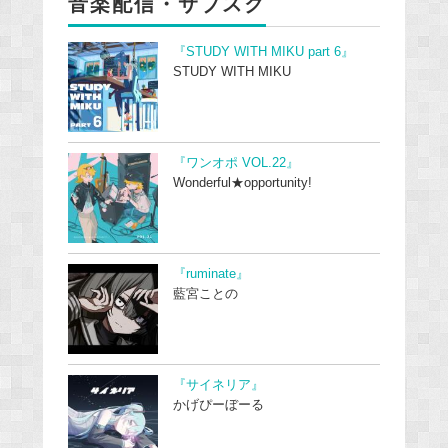
音楽配信・サブスク
『STUDY WITH MIKU part 6』
STUDY WITH MIKU
『ワンオポ VOL.22』
Wonderful★opportunity!
『ruminate』
藍宮ことの
『サイネリア』
かげぴーぼーる