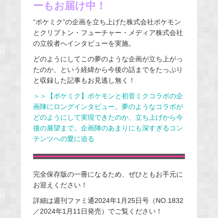
ーもお届け中！
“ポケミク”の企画を立ち上げた株式会社ポケモン
とクリプトン・フューチャー・メディア株式会社
の立役者へインタビューを実施。
どのようにしてこの夢のような企画が立ち上がっ
たのか、という経緯から今後の話までをたっぷり
と収録した記事もお見逃し無く！
＞＞【ポケミク】ポケモンと初音ミクコラボの企
画陣にロングインタビュー。夢のようなコラボが
どのようにして実現できたのか、立ち上げから今
後の展望まで。企画陣のあまりにも深すぎるコン
テンツへの愛に迫る
完全保存版の一冊になるため、ぜひともお手元に
お迎えください！
詳細は週刊ファミ通2024年1月25日号（NO.1832
／2024年1月11日発売）でご覧ください！