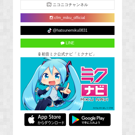
ニコニコチャンネル
cfm_miku_official
@hatsunemiku0831
LINE
初音ミク公式ナビ「ミクナビ」