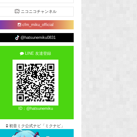
ニコニコチャンネル
cfm_miku_official
@hatsunemiku0831
LINE 友達登録
ID：@hatsunemiku
初音ミク公式ナビ「ミクナビ」