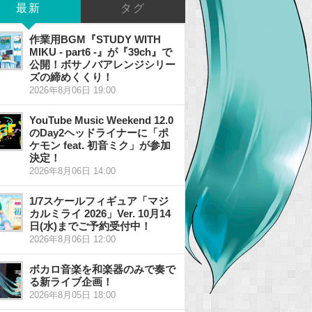
最新
タグ
作業用BGM『STUDY WITH
MIKU - part6 -』が『39ch』で
公開！ボサノバアレンジシリー
ズの締めくくり！
2026年8月06日 19:00
YouTube Music Weekend 12.0
のDay2ヘッドライナーに「ポ
ケモン feat. 初音ミク」が参加
決定！
2026年8月06日 14:00
1/7スケールフィギュア「マジ
カルミライ 2026」Ver. 10月14
日(水)までご予約受付中！
2026年8月06日 12:00
ボカロ音楽を和楽器のみで奏で
る新ライブ企画！
2026年8月05日 18:00