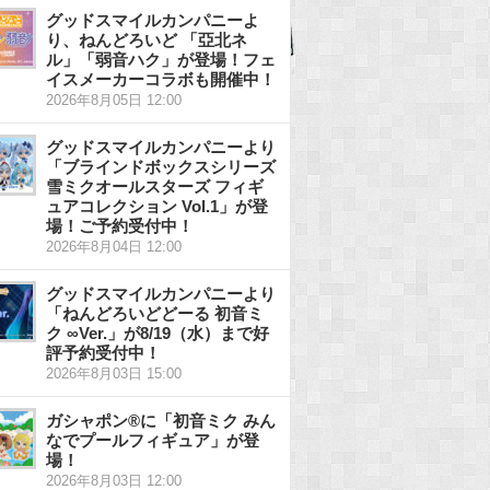
グッドスマイルカンパニーよ
り、ねんどろいど 「亞北ネ
ル」「弱音ハク」が登場！フェ
イスメーカーコラボも開催中！
2026年8月05日 12:00
グッドスマイルカンパニーより
「ブラインドボックスシリーズ
雪ミクオールスターズ フィギ
ュアコレクション Vol.1」が登
場！ご予約受付中！
2026年8月04日 12:00
グッドスマイルカンパニーより
「ねんどろいどどーる 初音ミ
ク ∞Ver.」が8/19（水）まで好
評予約受付中！
2026年8月03日 15:00
ガシャポン®に「初音ミク みん
なでプールフィギュア」が登
場！
2026年8月03日 12:00