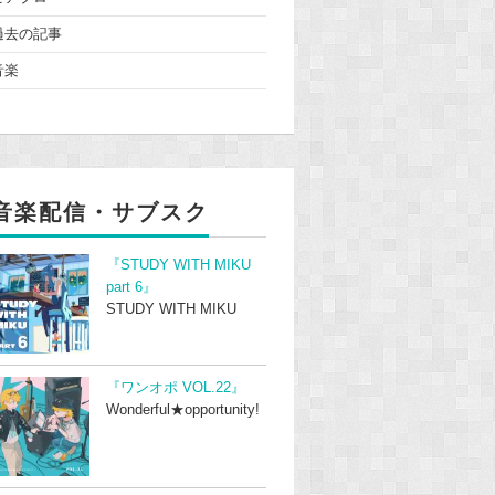
過去の記事
音楽
音楽配信・サブスク
『STUDY WITH MIKU
part 6』
STUDY WITH MIKU
『ワンオポ VOL.22』
Wonderful★opportunity!