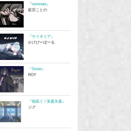
『ruminate』
藍宮ことの
『サイネリア』
かげぴーぼーる
『Sister』
ROY
『朝凪ぐ / 朱夏氷菓』
ジグ